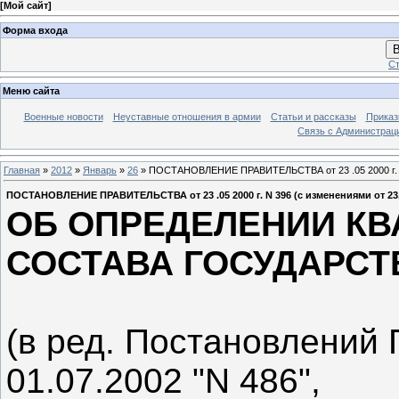
[
Мой сайт
]
Форма входа
В
Ст
Меню сайта
Военные новости
Неуставные отношения в армии
Статьи и рассказы
Приказ
Связь с Администрац
Главная
»
2012
»
Январь
»
26
» ПОСТАНОВЛЕНИЕ ПРАВИТЕЛЬСТВА от 23 .05 2000 г. N 
ПОСТАНОВЛЕНИЕ ПРАВИТЕЛЬСТВА от 23 .05 2000 г. N 396 (с изменениями от 23.1
ОБ ОПРЕДЕЛЕНИИ К
СОСТАВА ГОСУДАРС
(в ред. Постановлений
01.07.2002 "N 486",