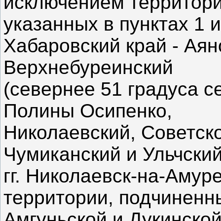
исключением территори
указанных в пунктах 1 
Хабаровский край - Аян
Верхнебуреинский
(севернее 51 градуса с
Полины Осипенко,
Николаевский, Советско
Чумиканский и Ульчски
гг. Николаевск-на-Амур
территории, подчиненн
Амгуньской и Дукинско