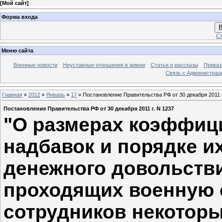
[
Мой сайт
]
Форма входа
В
Ст
Меню сайта
Военные новости
Неуставные отношения в армии
Статьи и рассказы
Приказ
Связь с Администрац
Главная
»
2012
»
Январь
»
17
» Постановление Правительства РФ от 30 декабря 2011 г
Постановление Правительства РФ от 30 декабря 2011 г. N 1237
"О размерах коэффиц
надбавок и порядке и
денежного довольств
проходящих военную с
сотрудников некотор