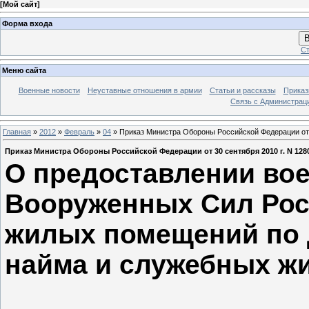
[
Мой сайт
]
Форма входа
В
Ст
Меню сайта
Военные новости
Неуставные отношения в армии
Статьи и рассказы
Приказ
Связь с Администрац
Главная
»
2012
»
Февраль
»
04
» Приказ Министра Обороны Российской Федерации от 3
Приказ Министра Обороны Российской Федерации от 30 сентября 2010 г. N 128
О предоставлении во
Вооруженных Сил Рос
жилых помещений по 
найма и служебных ж