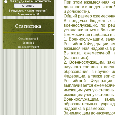
Затрудняюсь ответить
При этом ежемесячная на
должности и по день осво
[
·
]
и должности).
Результаты
Архив опросов
Всего ответов:
32
Общий размер ежемесячно
В пределах бюджетных 
Статистика
военнослужащих, по ре
устанавливаться в больше
Ежемесячная надбавка вы
1
Онлайн всего:
1. Военнослужащим, зач
1
Гостей:
Российской Федерации, и
0
Пользователей:
ежемесячная надбавка в р
Выплата ежемесячной н
(начальника).
2. Военнослужащим, зан
научного состава в воен
образования, в научно- 
Федерации, а также воин
Российской Федерации
выплачивается ежемесячн
имеющим ученую степень к
имеющим ученую степень д
Военнослужащим, зани
образовательных учреж
надбавка в размерах:
Занимающим воинскуюдолжн