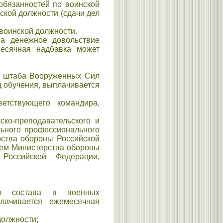
обязанностей по воинской
ской должности (сдачи дел
воинской должности.
а денежное довольствие
есячная надбавка может
о штаба Вооруженных Сил
 обучения, выплачивается
етствующего командира,
ко-преподавательского и
льного профессионального
рства обороны Российской
ием Министерства обороны
Российской Федерации,
ого состава в военных
лачивается ежемесячная
должности;