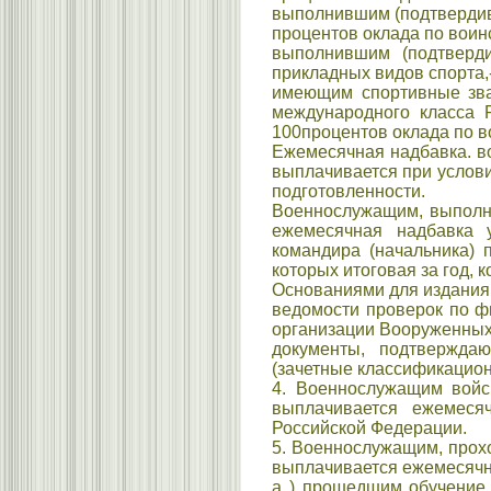
выполнившим (подтвердивш
процентов оклада по воин
выполнившим (подтверд
прикладных видов спорта,
имеющим спортивные зва
международного класса 
100процентов оклада по в
Ежемесячная надбавка. во
выплачивается при услов
подготовленности.
Военнослужащим, выполн
ежемесячная надбавка 
командира (начальника) 
которых итоговая за год, 
Основаниями для издания
ведомости проверок по фи
организации Вооруженных
документы, подтвержда
(зачетные классификацион
4. Военнослужащим войск
выплачивается ежемеся
Российской Федерации.
5. Военнослужащим, прохо
выплачивается ежемесячн
а ) прошедшим обучение н