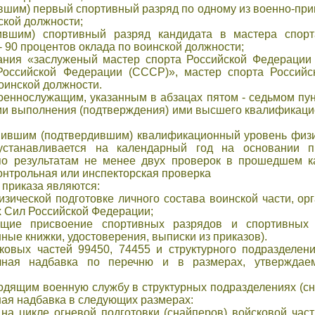
им) первый спортивный разряд по одному из военно-прик
ской должности;
ившим) спортивный разряд кандидата в мастера спорт
- 90 процентов оклада по воинской должности;
ния «заслуженый мастер спорта Российской Федерации 
Российской Федерации (СССР)», мастер спорта Российс
оинской должности.
еннослужащим, указанным в абзацах пятом - седьмом пун
ии выполнения (подтверждения) ими высшего квалификаци
ившим (подтвердившим) квалификационный уровень физич
устанавливается на календарный год на основании пр
по результатам не менее двух проверок в прошедшем к
контрольная или инспекторская проверка
 приказа являются:
зической подготовке личного состава воинской части, ор
 Сил Российской Федерации;
ющие присвоение спортивных разрядов и спортивных
ные книжки, удостоверения, выписки из приказов).
овых частей 99450, 74455 и структурного подразделен
чная надбавка по перечню и в размерах, утвержда
дящим военную службу в структурных подразделениях (сн
ая надбавка в следующих размерах:
а цикле огневой подготовки (снайперов) войсковой част