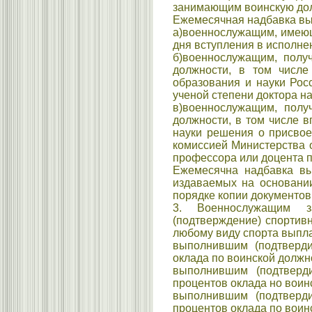
занимающим воинскую долж
Ежемесячная надбавка вы
а)военнослужащим, имеющи
дня вступления в исполне
б)военнослужащим, полу
должности, в том числе
образования и науки Рос
ученой степени доктора на
в)военнослужащим, полу
должности, в том числе 
науки решения о присвое
комиссией Министерства 
профессора или доцента п
Ежемесячна надбавка вы
издаваемых на основани
порядке копии документов
3. Военнослужащим за
(подтверждение) спортив
любому виду спорта выпл
выполнившим (подтверди
оклада по воинской должн
выполнившим (подтверд
процентов оклада но воин
выполнившим (подтверд
процентов оклада по воин