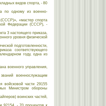
ладных видов спорта, - 80
а по одному из военно-
(СССР)», «мастер спорта
кой Федерации (СССР), -
кта 3 настоящего приказа,
онного уровня физической
еской подготовленности,
иказа соответствующего
алендарном году, одна из
гана военного управления,
 званий военнослужащим
ия войсковой части 29155
емых Министром обороны
айперов) воинских частей,
и 92154, - 70 процентов к