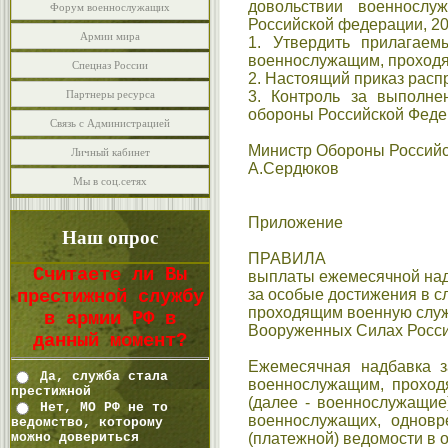
довольствии военнослу
Форум военнослужащих
Российской федерации, 201
Армии мира
1. Утвердить прилагае
военнослужащим, проходя
Спецназ России
2. Настоящий приказ расп
Партнеры ресурса
3. Контроль за выполне
обороны Российской Феде
Связь с Администрацией
Министр Обороны Россий
Личный кабинет
А.Сердюков
Мы в соц.сетях
Приложение
Наш опрос
ПРАВИЛА
Считаете ли Вы
выплаты ежемесячной на
за особые достижения в 
престижной службу
проходящим военную служб
в армии РФ в
Вооруженных Силах Росс
данный момент?
Ежемесячная надбавка з
Да, служба стала
военнослужащим, проход
престижной
(далее - военнослужащие
Нет, МО РФ не то
военнослужащих, одновр
ведомство, которому
можно довериться
(платежной) ведомости в 