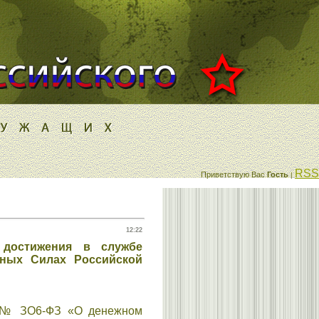
RSS
Приветствую Вас
Гость
|
12:22
 достижения в службе
нных Силах Российской
г. № ЗО6-ФЗ «О денежном