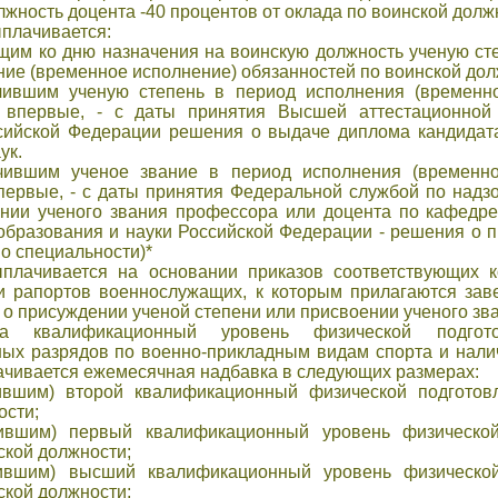
ность доцента -40 процентов от оклада по воинской долж
плачивается:
м ко дню назначения на воинскую должность ученую степ
ние (временное исполнение) обязанностей по воинской дол
чившим ученую степень в период исполнения (временно
 впервые, - с даты принятия Высшей аттестационной
сийской Федерации решения о выдаче диплома кандидат
ук.
чившим ученое звание в период исполнения (временно
впервые, - с даты принятия Федеральной службой по надз
нии ученого звания профессора или доцента по кафедр
образования и науки Российской Федерации - решения о п
о специальности)*
плачивается на основании приказов соответствующих ко
и рапортов военнослужащих, к которым прилагаются зав
 о присуждении ученой степени или присвоении ученого зв
 квалификационный уровень физической подгото
ных разрядов по военно-прикладным видам спорта и нали
ачивается ежемесячная надбавка в следующих размерах:
вшим) второй квалификационный физической подготовл
ости;
ившим) первый квалификационный уровень физической 
ской должности;
ившим) высший квалификационный уровень физической 
ской должности;