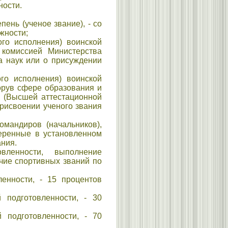
ности.
ень (ученое звание), - со
жности;
го исполнения) воинской
 комиссией Министерства
а наук или о присуждении
го исполнения) воинской
орув сфере образования и
е (Высшей аттестационной
рисвоении ученого звания
мандиров (начальников),
еренные в установленном
ания.
вленности, выполнение
чие спортивных званий по
енности, - 15 процентов
подготовленности, - 30
подготовленности, - 70