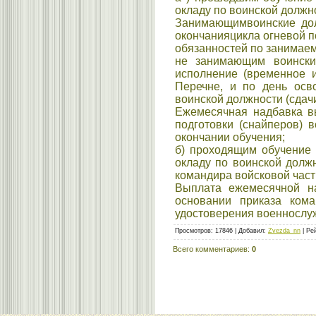
окладу по воинской должн
Занимающимвоинские дол
окончанияцикла огневой п
обязанностей по занимаем
не занимающим воински
исполнение (временное 
Перечне, и по день осв
воинской должности (сдачи
Ежемесячная надбавка в
подготовки (снайперов) 
окончании обучения;
б) проходящим обучение н
окладу по воинской должн
командира войсковой части
Выплата ежемесячной н
основании приказа ком
удостоверения военнослу
Просмотров
:
17846
|
Добавил
:
Zvezda_nn
|
Ре
Всего комментариев
:
0