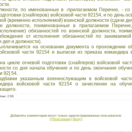
ости.
жности, по именованные в -прилагаемом Перечне, - со 
одготовки (снайперов) войсковой части 92154, и по день о
ой (временно исполняемой) воинской должности (сдачи дел
е должности, поименованные в прилагаемом Перечне,
исполнение) обязанностей по воинской должности, поим
обождения от исполнения обязанностей по занимаемой
 дел и должности).
ыплачивается на основании документа о прохождении об
войсковой части 92154 и выписки из приказа командира 
а цикле огневой подготовки (снайперов) войсковой част
ости со дня начала обучения и по день окончания обуче
 92] 54.
адбавки указанным военнослужащим в войсковой части
андира войсковой части 92154 о зачислении на обуче
жащего.
йтинг
:
2.5
/
6
Добавлять комментарии могут только зарегистрированные пользователи.
[
Регистрация
|
Вход
]