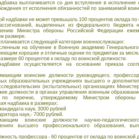
дбавка выплачивается со дня вступления в исполнение 
бождения от исполнения обязанностей по занимаемой воин
й надбавки не может превышать 100 процентов оклада по 
ассигнований, выделенных из федерального бюджета н
шению Министра обороны Российской Федерации ежем
м размере.
плачивается следующей категории военнослужащих:
исленным на обучение в Военную академию Генеральног
меющим хорошие и отличные оценки по предметам за месяц
азмере 60 процентов к окладу по воинской должности.
адбавки осуществляется на основании приказа соотв
имающим воинские должности руководящего, профессорс
ных образовательных учреждениях высшего н дополните
исследовательских (испытательных) организациях Министе
ские должности в органах управления военным образован
 по перечню, утверждаемому Министром обороны 
ая надбавка в размерах:
андидата наук, 3000 рублей
октора наук,- 7000 рублей.
мающим воинские должности научно-педагогическ
дениях высшего профессионального образования, вып
ость профессора - 60 процентов от оклада по воинской 