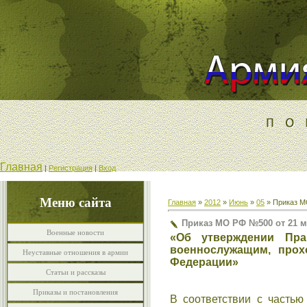
Главная
|
Регистрация
|
Вход
Меню сайта
Главная
»
2012
»
Июнь
»
05
» Приказ МО
Приказ МО РФ №500 от 21 ма
Военные новости
«Об утверждении Пра
военнослужащим, прох
Неуставные отношения в армии
Федерации»
Статьи и рассказы
Приказы и постановления
В соответствии с часть