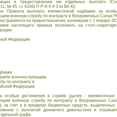
жащих и предоставлении им отдельных выплат» (Соб
1, № 45, ст. 6336) П Р И К А 3 Ы ВА Ю:
мые Правила выплаты ежемесячной надбавки за особ
щим военную службу по контракту в Вооруженных Силах Р
ространяется на правоотношения, возникшие с 1 января 201
нием настоящего приказа возложить на статс-секретаря
рации.
ской Федерации
дбавки
службе военнослужащим,
у по контракту в
ийской Федерации
а особые достижения в службе (далее - ежемесячная 
ящим военную службу по контракту в Вооруженных Сил
), зa счет и в пределах бюджетных средств, выделенных
еменно с выплатой денежного довольствия и отражает
отдельной графе.