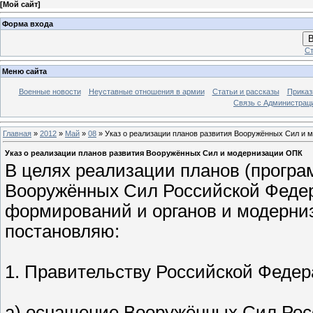
[
Мой сайт
]
Форма входа
В
Ст
Меню сайта
Военные новости
Неуставные отношения в армии
Статьи и рассказы
Приказ
Связь с Администрац
Главная
»
2012
»
Май
»
08
» Указ о реализации планов развития Вооружённых Сил и 
Указ о реализации планов развития Вооружённых Сил и модернизации ОПК
В целях реализации планов (програ
Вооружённых Сил Российской Федера
формирований и органов и модерни
постановляю:
1. Правительству Российской Федер
а) оснащение Вооружённых Сил Росс