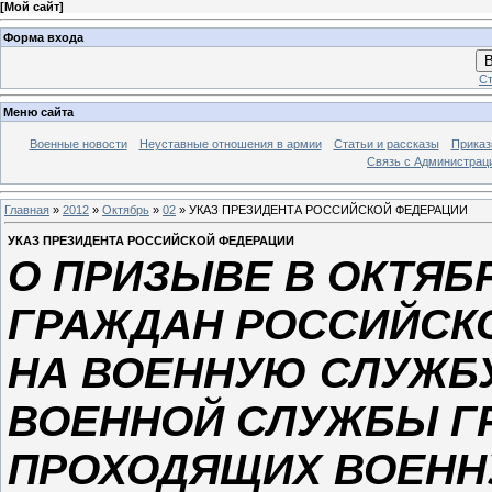
[
Мой сайт
]
Форма входа
В
Ст
Меню сайта
Военные новости
Неуставные отношения в армии
Статьи и рассказы
Приказ
Связь с Администрац
Главная
»
2012
»
Октябрь
»
02
» УКАЗ ПРЕЗИДЕНТА РОССИЙСКОЙ ФЕДЕРАЦИИ
УКАЗ ПРЕЗИДЕНТА РОССИЙСКОЙ ФЕДЕРАЦИИ
О ПРИЗЫВЕ В ОКТЯБРЕ
ГРАЖДАН РОССИЙСК
НА ВОЕННУЮ СЛУЖБУ
ВОЕННОЙ СЛУЖБЫ Г
ПРОХОДЯЩИХ ВОЕНН