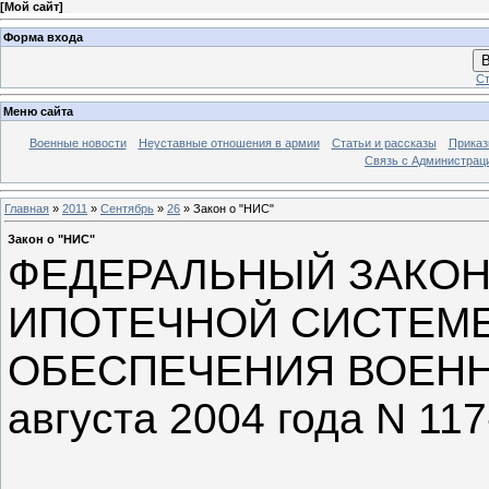
[
Мой сайт
]
Форма входа
В
Ст
Меню сайта
Военные новости
Неуставные отношения в армии
Статьи и рассказы
Приказ
Связь с Администрац
Главная
»
2011
»
Сентябрь
»
26
» Закон о "НИС"
Закон о "НИС"
ФЕДЕРАЛЬНЫЙ ЗАКОН
ИПОТЕЧНОЙ СИСТЕМ
ОБЕСПЕЧЕНИЯ ВОЕНН
августа 2004 года N 11