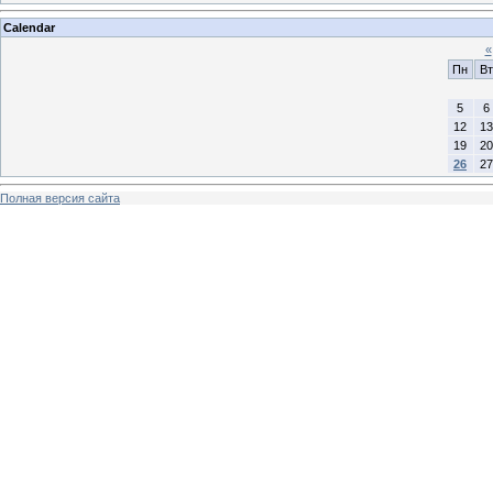
Calendar
«
Пн
Вт
5
6
12
13
19
20
26
27
Полная версия сайта