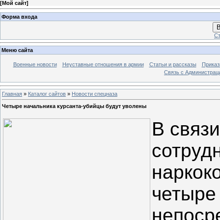
[
Мой сайт
]
Форма входа
В
Ст
Меню сайта
Военные новости
Неуставные отношения в армии
Статьи и рассказы
Приказ
Связь с Администрац
Главная
»
Каталог сайтов
»
Новости спецназа
Четыре начальника курсанта-убийцы будут уволены
В связ
сотрудн
наркок
четыре
непоср