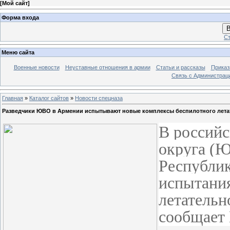
[
Мой сайт
]
Форма входа
В
Ст
Меню сайта
Военные новости
Неуставные отношения в армии
Статьи и рассказы
Приказ
Связь с Администрац
Главная
»
Каталог сайтов
»
Новости спецназа
Разведчики ЮВО в Армении испытывают новые комплексы беспилотного летат
В российс
округа (Ю
Республик
испытания
летательн
сообщает