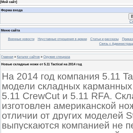
[
Мой сайт
]
Форма входа
В
Ст
Меню сайта
Военные новости
Неуставные отношения в армии
Статьи и рассказы
Приказ
Связь с Администрац
Главная
»
Каталог сайтов
»
Оружие спецназа
Новые складные ножи от 5.11 Tactical на 2014 год
На 2014 год компания 5.11 T
модели складных карманных н
5.11 CrewCut и 5.11 RFA. Скл
изготовлен американской нож
отличии от других моделей S
выпускаются компанией не пе