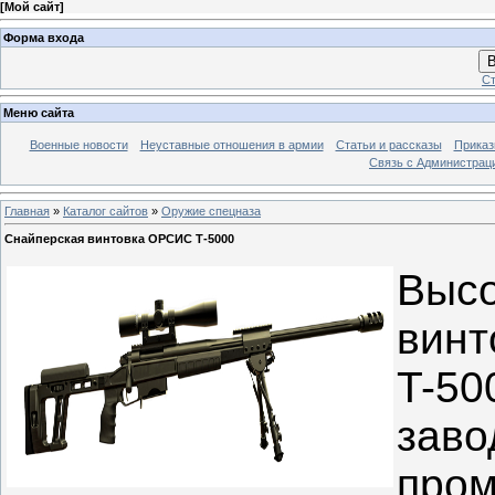
[
Мой сайт
]
Форма входа
В
Ст
Меню сайта
Военные новости
Неуставные отношения в армии
Статьи и рассказы
Приказ
Связь с Администрац
Главная
»
Каталог сайтов
»
Оружие спецназа
Снайперская винтовка ОРСИС Т-5000
Высо
винт
T-50
зав
пром