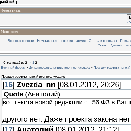
[
Мой сайт
]
Форма входа
В
Ст
Меню сайта
Военные новости
Неуставные отношения в армии
Статьи и рассказы
Приказ
Связь с Администрац
Страница
2
из
2
«
1
2
Военный форум
»
Денежное довольствие военнослужащих
»
Порядок расчета пенси
Порядок расчета пенсий военнослужащих
[
16
]
Zvezda_nn
[08.01.2012, 20:26]
Quote
(
Анатолий
)
вот текста новой редакции ст 56 ФЗ в Ваш
другого нет. Даже проекта закона нет
[
17
]
Анатолий
[08.01.2012, 21:12]