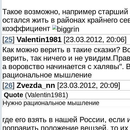
Такое возможно, например старший 
остался жить в районах крайнего се
коэффициент
[
25
]
Valentin1981
[23.03.2012, 20:06]
Как можно верить в такие сказки? Вс
верить, так ничего и не увидим.Прав
а воровство начинается с халявы". В
рациональное мышление
[
26
]
Zvezda_nn
[23.03.2012, 20:09]
Quote
(
Valentin1981
)
Нужно рациональное мышление
где его взять в нашей России, если
поправить положение вещзей, то их 