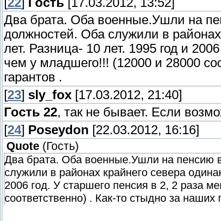
[
22
]
Гость
[17.03.2012, 13:52]
Два брата. Оба военные.Ушли на пе
должностей. Оба служили в районах
лет. Разница- 10 лет. 1995 год и 200
чем у младшего!!! (12000 и 28000 со
гарантов .
[
23
]
sly_fox
[17.03.2012, 21:40]
Гость 22
, так не бывает. Если возм
[
24
]
Poseydon
[22.03.2012, 16:16]
Quote
(
Гость
)
Два брата. Оба военные.Ушли на пенсию в
служили в районах крайнего севера одинако
2006 год. У старшего пенсия в 2, 2 раза м
соответственно) . Как-то стыдно за наших 