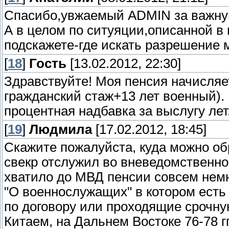
Cпасибо,увжаемый ADMIN за важную
А в целом по ситуяции,описанной в
подскажете-где искать разрешение
[
18
]
Гость
[13.02.2012, 22:30]
Здравствуйте! Моя пенсия начисляет
гражданский стаж+13 лет военный).
процентная надбавка за выслугу лет
[
19
]
Людмила
[17.02.2012, 18:45]
Скажите пожалуйста, куда можно об
свекр отслужил во вневедомственной
хватило до МВД пенсии совсем немно
"О военнослужащих" в котором есть 
по договору или проходящие срочную
Китаем, на Дальнем Востоке 76-78 г