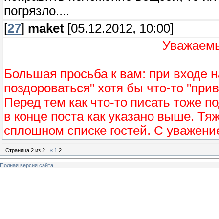
погрязло....
[
27
]
maket
[05.12.2012, 10:00]
Уважаемы
Большая просьба к вам: при входе н
поздороваться" хотя бы что-то "привет
Перед тем как что-то писать тоже п
в конце поста как указано выше. Тя
сплошном списке гостей. С уважен
Страница
2
из
2
«
1
2
Полная версия сайта