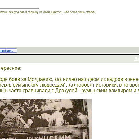
жизнь лизнула вас в задницу не обольщайтесь. Это всего лишь смазка.
Да
тересное:
оде боев за Молдавию, как видно на одном из кадров воен
ерть румынским людоедам", как говорят историки, в то в
ын часто сравнивали с Дракулой - румынским вампиром и 