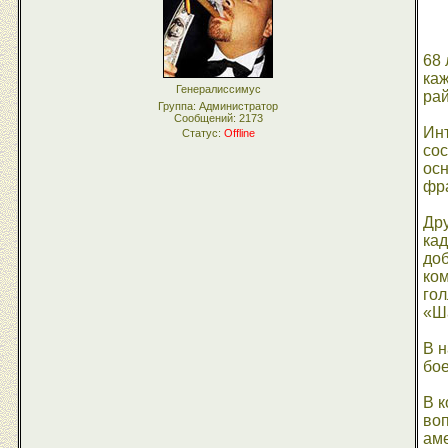
68 
ка
Генералиссимус
рай
Группа: Администратор
Сообщений:
2173
Ин
Статус:
Offline
со
осн
фра
Дру
ка
до
ком
го
«Ш
В н
бо
В к
во
аме