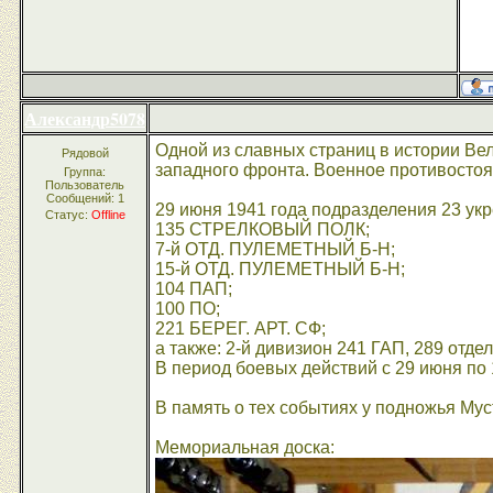
Александр5078
Одной из славных страниц в истории Ве
Рядовой
западного фронта. Военное противостоян
Группа:
Пользователь
Сообщений:
1
29 июня 1941 года подразделения 23 ук
Статус:
Offline
135 СТРЕЛКОВЫЙ ПОЛК;
7-й ОТД. ПУЛЕМЕТНЫЙ Б-Н;
15-й ОТД. ПУЛЕМЕТНЫЙ Б-Н;
104 ПАП;
100 ПО;
221 БЕРЕГ. АРТ. СФ;
а также: 2-й дивизион 241 ГАП, 289 отде
В период боевых действий с 29 июня по
В память о тех событиях у подножья Му
Мемориальная доска: