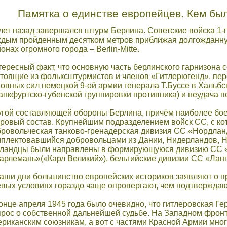
Памятка о единстве европейцев. Кем бы
лет назад завершался штурм Берлина. Советские войска 1-г
ждым пройденным десятком метров приближая долгожданну
онах огромного города – Berlin-Mitte.
тересный факт, что основную часть берлинского гарнизона
стоящие из фольксштурмистов и членов «Гитлерюгенд», пе
овных сил немецкой 9-ой армии генерала Т.Буссе в Хальбс
нкфуртско-губенской группировки противника) и неудача п
гой составляющей обороны Берлина, причём наиболее боесп
дровый состав. Крупнейшим подразделением войск СС, с ко
бровольческая танково-гренадерская дивизия СС «Нордлан
плектовавшийся добровольцами из Дании, Нидерландов, Но
лландцы были направлены в формирующуюся дивизию СС «
арлемань»(«Карл Великий»), бельгийские дивизии СС «Ланг
аши дни большинство европейских историков заявляют о п
евых условиях гораздо чаще опровергают, чем подтвержда
онце апреля 1945 года было очевидно, что гитлеровская Г
прос о собственной дальнейшей судьбе. На Западном фронт
риканским союзникам, а вот с частями Красной Армии мног