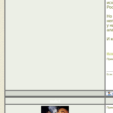
исх
Рос
Но 
неп
у н
ала
И к
Исто
Прик
Если 
maket
Прик