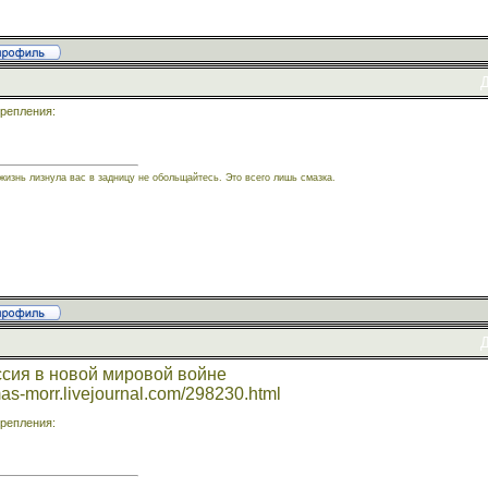
Д
репления:
жизнь лизнула вас в задницу не обольщайтесь. Это всего лишь смазка.
Д
ссия в новой мировой войне
as-morr.livejournal.com/298230.html
репления: