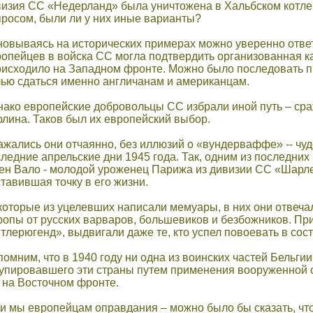
визия СС «Недерланд» была уничтожена в Хальбском котле,
просом, были ли у них иные варианты?
овываясь на исторических примерах можно уверенно ответ
опейцев в войска СС могла подтвердить организованная ка
исходило на Западном фронте. Можно было последовать при
лью сдаться именно англичанам и американцам.
ако европейские добровольцы СС избрали иной путь – сраж
лина. Таков был их европейский выбор.
жались они отчаянно, без иллюзий о «вундерваффе» -- чуд
ледние апрельские дни 1945 года. Так, одним из последни
н Вало - молодой уроженец Парижа из дивизии СС «Шарлема
тавившая точку в его жизни.
оторые из уцелевших написали мемуары, в них они отвеча
опы от русских варваров, большевиков и безбожников. Пр
тлерюгенд», выдвигали даже те, кто успел повоевать в со
омним, что в 1940 году ни одна из воинских частей Бельг
упировавшего эти страны путем применения вооруженной си
 на Восточном фронте.
и мы европейцам оправдания – можно было бы сказать, чт