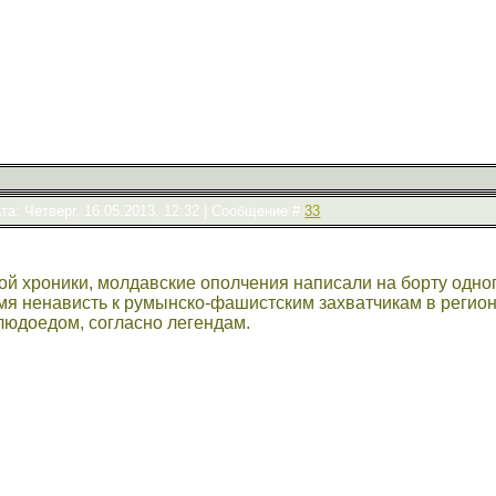
та: Четверг, 16.05.2013, 12:32 | Сообщение #
33
ной хроники, молдавские ополчения написали на борту одно
ремя ненависть к румынско-фашистским захватчикам в реги
людоедом, согласно легендам.