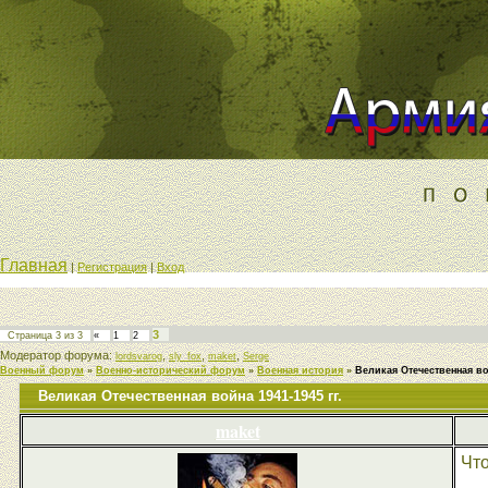
Главная
|
Регистрация
|
Вход
3
Страница
3
из
3
«
1
2
Модератор форума:
,
,
,
lordsvarog
sly_fox
maket
Serge
Военный форум
»
Военно-исторический форум
»
Военная история
»
Великая Отечественная вой
Великая Отечественная война 1941-1945 гг.
maket
Что