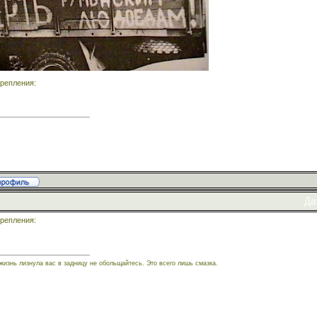
репления:
Да
репления:
жизнь лизнула вас в задницу не обольщайтесь. Это всего лишь смазка.