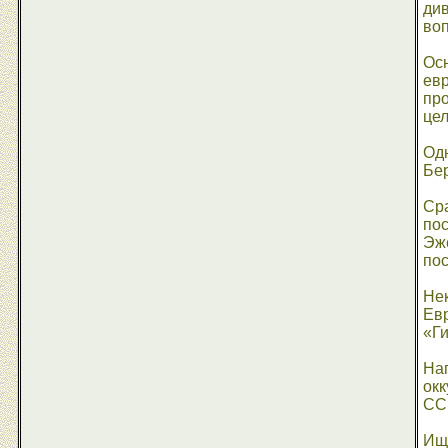
ди
во
Осн
евр
про
це
Одн
Бер
Сра
пос
Эже
пос
Нек
Евр
«Ги
Нап
окк
СС
Ищ