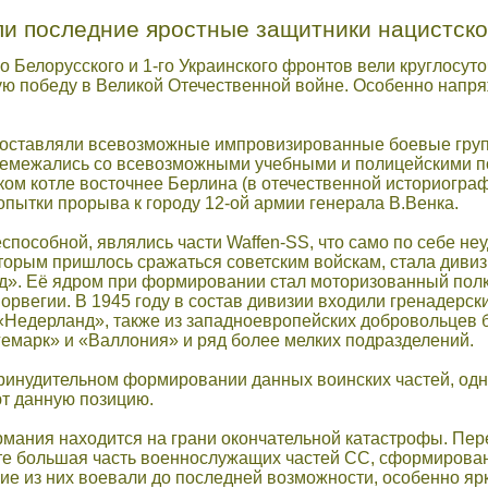
ли последние яростные защитники нацистской
о Белорусского и 1-го Украинского фронтов вели круглосуто
ю победу в Великой Отечественной войне. Особенно напря
 составляли всевозможные импровизированные боевые груп
ремежались со всевозможными учебными и полицейскими п
ком котле восточнее Берлина (в отечественной историограф
опытки прорыва к городу 12-ой армии генерала В.Венка.
особной, являлись части Waffen-SS, что само по себе неу
торым пришлось сражаться советским войскам, стала диви
д». Её ядром при формировании стал моторизованный полк
рвегии. В 1945 году в состав дивизии входили гренадерск
Недерланд», также из западноевропейских добровольцев
емарк» и «Валлония» и ряд более мелких подразделений.
ринудительном формировании данных воинских частей, одна
ют данную позицию.
ермания находится на грани окончательной катастрофы. Пе
е большая часть военнослужащих частей СС, сформированн
ие из них воевали до последней возможности, особенно ярк