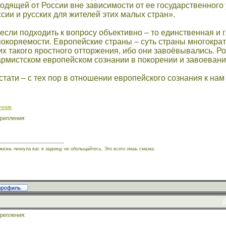
одящей от России вне зависимости от ее государственного 
сии и русских для жителей этих малых стран».
если подходить к вопросу объективно – то единственная и
окоряемости. Европейские страны – суть страны многократ
их такого яростного отторжения, ибо они завоёвывались. 
рмистском европейском сознании в покорении и завоевании
стати – с тех пор в отношении европейского сознания к нам
чник
репления:
жизнь лизнула вас в задницу не обольщайтесь. Это всего лишь смазка.
Д
репления: