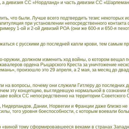
 а дивизия СС «Нордланд» и часть дивизии СС «Шарлемань
ить, что были. Лучше всего подтвердить тезис некоторых 
питуляция при установлении непосредственного контакта с 
меру 1-ой и 2-ой дивизий РОА (они же 600-я и 650-я пехо
аться с русскими до последней капли крови, тем самым пр
о-оружии, должном изменить ход войны, о котором вещал п
х кавалеров ордена Рыцарского Креста за уничтожение нес
нь», произошло это 29 апреля, а 2 мая, за месяц до двад
ли на вопросы, почему они служили Гитлеру до последних 
ичем эту концепцию, выглядевшую нормальной в сознании б
ставе войск СС непосредственно на территории Советского 
ии, Нидерландов, Дании, Норвегии и Франции даже близко н
лы, того уровня боеспособности, с которым воевали больш
о «виной тому сформировавшееся веками в странах Западн