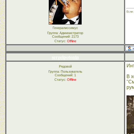
Если 
Генералиссимус
Группа: Администратор
Сообщений:
2173
Статус:
Offline
sergeipotonin
Ин
Рядовой
Группа: Пользователь
Сообщений:
1
В х
Статус:
Offline
"См
рум