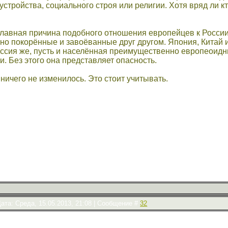
устройства, социального строя или религии. Хотя вряд ли 
 главная причина подобного отношения европейцев к России
но покорённые и завоёванные друг другом. Япония, Китай 
Россия же, пусть и населённая преимущественно европеоид
. Без этого она представляет опасность.
 ничего не изменилось. Это стоит учитывать.
ата: Среда, 15.05.2013, 21:08 | Сообщение #
32