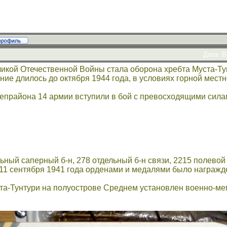
Дата: В
ликой Отечественной Войны стала оборона хребта Муста-Ту
ие длилось до октября 1944 года, в условиях горной местн
репрайона 14 армии вступили в бой с превосходящими силам
льный саперный б-н, 278 отдельный б-н связи, 2215 полевой
 11 сентября 1941 года орденами и медалями было награжд
ста-Тунтури на полуострове Среднем установлен военно-м