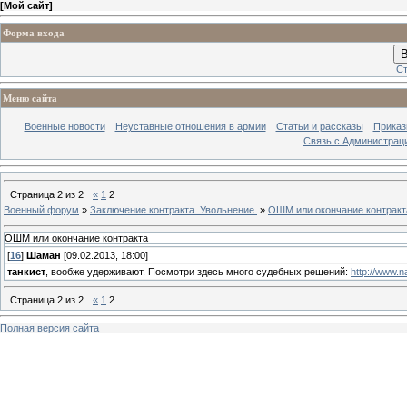
[
Мой сайт
]
Форма входа
В
Ст
Меню сайта
Военные новости
Неуставные отношения в армии
Статьи и рассказы
Приказ
Связь с Администрац
Страница
2
из
2
«
1
2
Военный форум
»
Заключение контракта. Увольнение.
»
ОШМ или окончание контракт
ОШМ или окончание контракта
[
16
]
Шаман
[09.02.2013, 18:00]
танкист
, вообже удерживают. Посмотри здесь много судебных решений:
http://www.n
Страница
2
из
2
«
1
2
Полная версия сайта