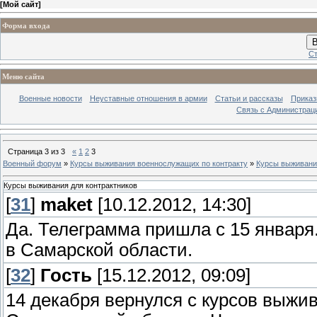
[
Мой сайт
]
Форма входа
В
Ст
Меню сайта
Военные новости
Неуставные отношения в армии
Статьи и рассказы
Приказ
Связь с Администрац
Страница
3
из
3
«
1
2
3
Военный форум
»
Курсы выживания военнослужащих по контракту
»
Курсы выживания
Курсы выживания для контрактников
[
31
]
maket
[10.12.2012, 14:30]
Да. Телеграмма пришла с 15 января.
в Самарской области.
[
32
]
Гость
[15.12.2012, 09:09]
14 декабря вернулся с курсов выжи