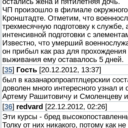
остались жена и пятилетняя дочь.
ЧП произошло в филиале окружного
Кронштадте. Отметим, что военносл
трехмесячную подготовку к службе,
интенсивной подготовки с элемента
Известно, что умерший военнослуж
он прибыл как раз для прохождения 
выживания ему оставалось 5 дней.
[
35
]
Гость
[20.12.2012, 13:37]
был в казанаропроаптлцерскии сост
доволен много интересного узнал и
Артему Рашитовичу и Смоленцеву и
[
36
]
redvard
[22.12.2012, 02:26]
Эти курсы - бред высокопоставленн
Толку от них никакого, потому как н