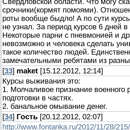
Свердловской области. Что могу ска
срочники(кормят помоями). Отноше
роты вообще быдло! А по сути курсы
не узнал. За период курсов 6 дней в
Некоторые парни с пневмонией и др
невозможно и человека сделать унив
такое количество людей. Единствен
замечательными ребятами из разных
[
33
]
maket
[15.12.2012, 12:14]
Курсы выживания это:
1. Молчаливое признание военного 
подготовки в частях.
2. банальное омывание денег.
[
34
]
Гость
[20.12.2012, 02:07]
http://www.fontanka.ru/2012/11/28/215/