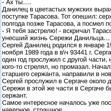
- Ах ты….
Данилец в цветастых мужских выраж
поступке Тарасова. Тот опешил: се
полгода позже Тарасова, а посмел п
- Я тебя застрелю! - вскричал Тара
унесший жизнь Сережи Данильца…
Сергей Данилец родился в январе 19
ноября 1989 года в в\ч 93441 г. Серг
один год прослужил с другой части, 
кого-то стрелял, но промазал. Нача
старшего сержанта, направили в нов
Сергей прослужил в Сергаче около д
Сережи в этой же части в Сергаче 
сержант.
Самое интересное началось уже пос
наверное, страшное.