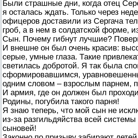
Были страшные дни, когда отец Сер
я осталась ждать. Только через не
офицеров доставили из Сергача тел
гроб, а в нем в солдатской форме,
Сын. Почему гибнут лучшие? Повер
И внешне он был очень красив: высо
серые, умные глаза. Такие привлека
светилась добротой. Я так была спо
сформировавшимся, уравновешенны
одним словом – взрослым парнем, 
И армия, где он должен был прохо
Родины, погубила такого парня!
Я знаю теперь, что мой сын не искл
из-за разгильдяйства всей системы
сыновей!
Законно по призыву забирают детей