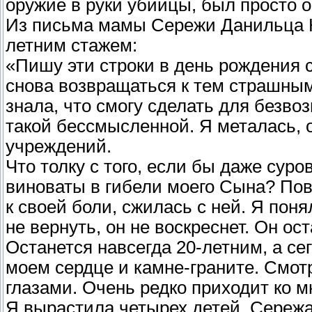
оружие в руки убийцы, был просто о
Из письма мамы Сережи Данильца 
летним стажем:
«Пишу эти строки в день рождения с
снова возвращаться к тем страшным 
знала, что смогу сделать для безво
такой бессмысленной. Я металась,
учреждений.
Что толку с того, если бы даже суро
виноваты в гибели моего Сына? Пов
к своей боли, сжилась с ней. Я пон
не вернуть, он не воскреснет. Он ос
Останется навсегда 20-летним, а се
моем сердце и камне-граните. Смот
глазами. Очень редко приходит ко м
Я вырастила четырех детей, Сережа