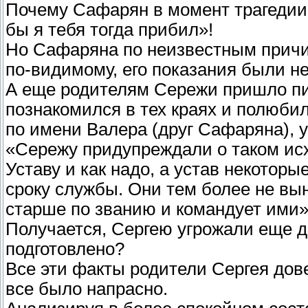
Почему Сафарян в момент трагедии 
бы я тебя тогда прибил»!
Но Сафаряна по неизвестным причин
по-видимому, его показания были н
А еще родителям Сережи пришло пис
познакомился в тех краях и полюби
по имени Валера (друг Сафаряна), у
«Сережу придупреждали о таком исх
Уставу и как надо, а устав некоторы
сроку службы. Они тем более не вын
старше по званию и командует ими»
Получается, Сергею угрожали еще д
подготовлено?
Все эти факты родители Сергея дове
все было напрасно.