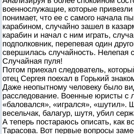
Анализируя в более спокойном состо
военнослужащие, которые привезли
понимает, что ее с самого начала 
карабином, случайно зашел в казарму
карабин и начал с ним играть, случ
подполковник, перепевая один друго
свершилась случайность. Нелепая с
Случайная пуля!
Потом приехал следователь, который
отец Сергея поехал в Горький знако
Даже неопытному человеку было ви
расследование. Военные юристы с 
«баловался», «игрался», «шутил». Ш
весельчак, балагур, шутя, убил серж
А теперь постараюсь описать, как 
Тарасова. Вот первые вопросы заме