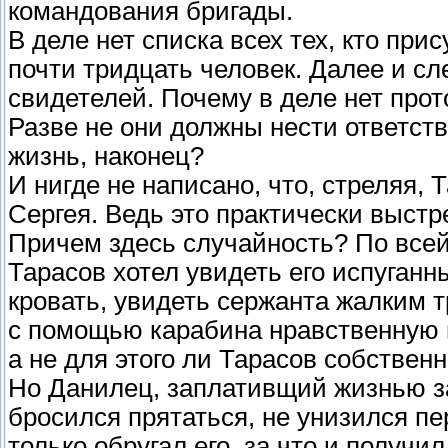
командования бригады.
В деле нет списка всех тех, кто при
почти тридцать человек. Далее и сл
свидетелей. Почему в деле нет про
Разве не они должны нести ответств
жизнь, наконец?
И нигде не написано, что, стреляя, 
Сергея. Ведь это практически выст
Причем здесь случайность? По всей
Тарасов хотел увидеть его испуганны
кровать, увидеть сержанта жалким т
с помощью карабина нравственную 
а не для этого ли Тарасов собствен
Но Данилец, заплативщий жизнью за
бросился прятаться, не унизился п
только обругал его, за что и получи