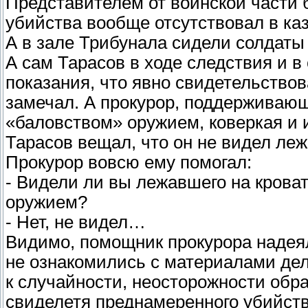
Представителем от воинской части 
убийства вообще отсутствовал в ка
А в зале Трибунала сидели солдаты 
А сам Тарасов в ходе следствия и в
показания, что явно свидетельствова
замечал. А прокурор, поддерживаю
«баловством» оружием, коверкая и 
Тарасов вещал, что он не видел ле
Прокурор вовсю ему помогал:
- Видели ли вы лежавшего на кров
оружием?
- Нет, не видел…
Видимо, помощник прокурора надеял
не ознакомились с материалами дела
к случайности, неосторожности обр
свиделетя преднамеренного убийств