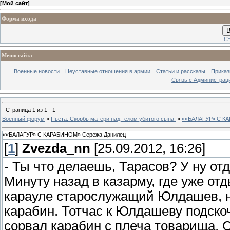
[
Мой сайт
]
Форма входа
В
Ст
Меню сайта
Военные новости
Неуставные отношения в армии
Статьи и рассказы
Приказ
Связь с Администрац
Страница
1
из
1
1
Военный форум
»
Пьета. Скорбь матери над телом убитого сына.
»
««БАЛАГУР» С К
««БАЛАГУР» С КАРАБИНОМ» Сережа Данилец
[
1
]
Zvezda_nn
[25.09.2012, 16:26]
- Ты что делаешь, Тарасов? У ну от
Минуту назад в казарму, где уже о
карауле старослужащий Юлдашев, н
карабин. Тотчас к Юлдашеву подско
сорвал карабин с плеча товарища. 