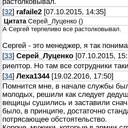
растолковывал.
[
32
]
rafaile2
[07.10.2015, 14:35]
Цитата
Серей_Луценко
(
)
А Сергей терпеливо все растолковывал.
Сергей - это менеджер, я так поним
[
33
]
Серей_Луценко
[07.10.2015, 15:
риелтор. Но там все сотрудники таки
[
34
]
Леха1344
[19.02.2016, 17:50]
Помнится мне, в начале службы был
молодых, решили как следует дедушк
вещицы сушились и заставили снача
было, в принципе, достаточно станд
потрясающее обстоятельство.
Короче, мужики, которые в армии сл