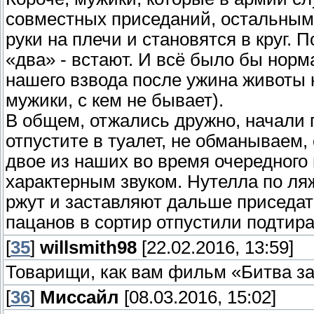
совместных приседаний, остальным 
руки на плечи и становятся в круг. 
«два» - встают. И всё было бы нор
нашего взвода после ужина животы н
мужики, с кем не бывает).
В общем, отжались дружно, начали 
отпустите в туалет, не обманываем, 
двое из наших во время очередного
характерным звуком. Нутелла по ляж
ржут и заставляют дальше приседать
пацанов в сортир отпустили подтира
[
35
]
willsmith98
[22.02.2016, 13:59]
Товарищи, как вам фильм «Битва за
[
36
]
Миссайл
[08.03.2016, 15:02]