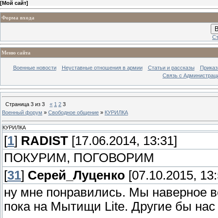
[
Мой сайт
]
Форма входа
В
Ст
Меню сайта
Военные новости
Неуставные отношения в армии
Статьи и рассказы
Приказ
Связь с Администрац
Страница
3
из
3
«
1
2
3
Военный форум
»
Свободное общение
»
КУРИЛКА
КУРИЛКА
[
1
]
RADIST
[17.06.2014, 13:31]
ПОКУРИМ, ПОГОВОРИМ
[
31
]
Серей_Луценко
[07.10.2015, 13:
ну мне понравились. Мы наверное 
пока на Мытищи Lite. Другие бы нас