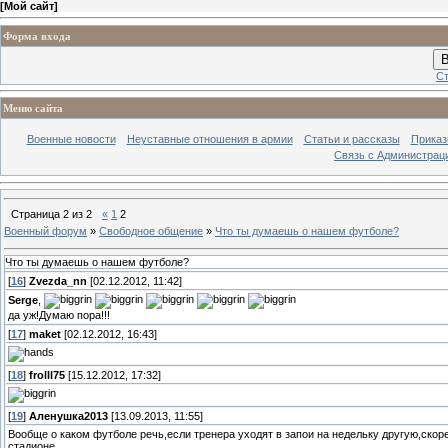
[
Мой сайт
]
Форма входа
В
Ст
Меню сайта
Военные новости
Неуставные отношения в армии
Статьи и рассказы
Приказ
Связь с Администрац
Страница
2
из
2
«
1
2
Военный форум
»
Свободное общение
»
Что ты думаешь о нашем футболе?
Что ты думаешь о нашем футболе?
[
16
]
Zvezda_nn
[02.12.2012, 11:42]
Serge
,
да уж!Думаю пора!!!
[
17
]
maket
[02.12.2012, 16:43]
[
18
]
frolll75
[15.12.2012, 17:32]
[
19
]
Аленушка2013
[13.09.2013, 11:55]
Вообще о каком футболе речь,если тренера уходят в запои на недельку другую,скоре
стадионе