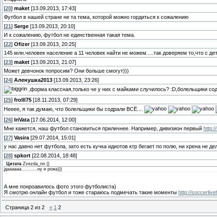
[
20
]
maket
[13.09.2013, 17:43]
Футбол в нашей стране не та тема, которой можно гордиться к сожалению
[
21
]
Serge
[13.09.2013, 20:10]
И к сожалению, футбол не единственная такая тема.
[
22
]
Ofizer
[13.09.2013, 20:25]
145 млн.человек население а 11 человек найти не можем.....так доверяем то,что с дет
[
23
]
maket
[13.09.2013, 21:07]
Может девчонок попросим? Они больше смогут)))
[
24
]
Аленушка2013
[13.09.2013, 23:26]
,форма классная,только че у них с майками случилось? :D,болельщики со
[
25
]
frolll75
[18.11.2013, 07:29]
Нееее, я так думаю, что болельщики бы содрали ВСЁ....
[
26
]
IriVata
[17.06.2014, 12:00]
Мне кажется, наш футбол становиться приличнее. Например, дивизион первый
http:/
[
27
]
Vasira
[29.07.2014, 15:01]
у нас давно нет футбола, зато есть кучка идиотов ктр бегает по полю, ни хрена не де
[
28
]
spkort
[22.08.2014, 18:48]
Цитата
Zvezda_nn
(
)
даааааа...........ну и рожа)))
А мне понроавилось фото этого футболиста)
Я смотрю онлайн футбол и тоже стараюсь подмечать такие моменты
http://soccerliv
Страница
2
из
2
«
1
2