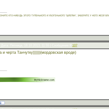
МОНИТЕ КТО-НИБУДЬ ЭТОГО ТУПЕНЬКОГО И УБОГЕНЬКОГО "ШЛЕПКА", ЗАБЕРИТЕ У НЕГО ЖЕЗЛ 
Дата: Пятница, 18.10.2013, 11:55 | Сообщение #
107
 и черта Танчутку))))))(мордовская вроде)
!