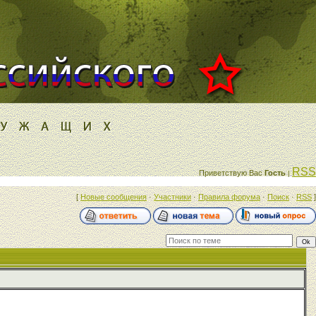
RSS
Приветствую Вас
Гость
|
[
Новые сообщения
·
Участники
·
Правила форума
·
Поиск
·
RSS
]