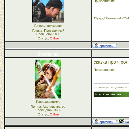
Прикрепления:
АУууууу! Лююююдии! УГО
Генерал-полковник
Группа: Проверенный
Сообщений:
800
Статус:
Offline
Zvezda_nn
сказка про Фрола
Прикрепления:
тот, кто ищет, тот добьется!!
Генералиссимус
Группа: Администратор
Сообщений:
3666
Статус:
Offline