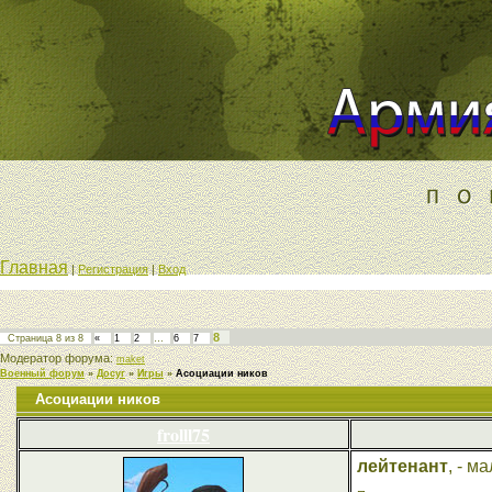
Главная
|
Регистрация
|
Вход
8
Страница
8
из
8
«
1
2
…
6
7
Модератор форума:
maket
Военный форум
»
Досуг
»
Игры
»
Асоциации ников
Асоциации ников
frolll75
лейтенант
, - м