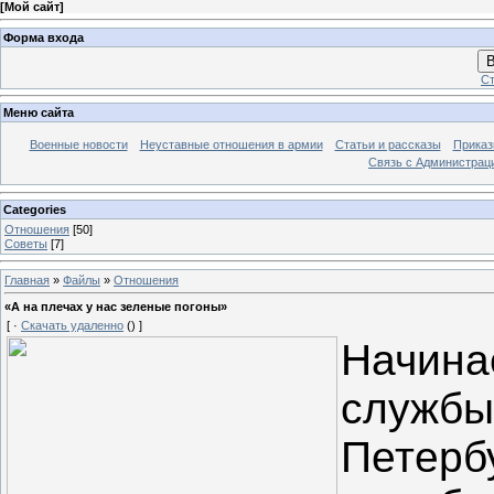
[
Мой сайт
]
Форма входа
В
Ст
Меню сайта
Военные новости
Неуставные отношения в армии
Статьи и рассказы
Приказ
Связь с Администрац
Categories
Отношения
[50]
Советы
[7]
Главная
»
Файлы
»
Отношения
«А на плечах у нас зеленые погоны»
[ ·
Скачать удаленно
() ]
Начина
службы
Петербу