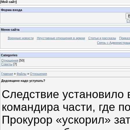
[
Мой сайт
]
Форма входа
В
Ст
Меню сайта
Военные новости
Неуставные отношения в армии
Статьи и рассказы
Приказ
Связь с Администрац
Categories
Отношения
[50]
Советы
[7]
Главная
»
Файлы
»
Отношения
Дедовщине надо уступать?
Следствие установило 
командира части, где п
Прокурор «ускорил» за