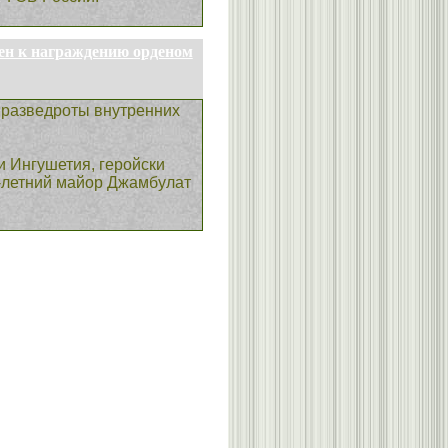
ен к награждению орденом
 разведроты внутренних
 Ингушетия, геройски
-летний майор Джамбулат