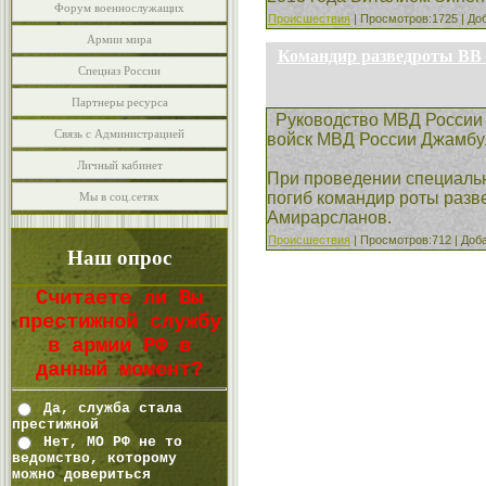
Форум военнослужащих
Происшествия
| Просмотров:1725 | До
Армии мира
Командир разведроты ВВ 
Спецназ России
Партнеры ресурса
Руководство МВД России
Связь с Администрацией
войск МВД России Джамбул
Личный кабинет
При проведении специальн
погиб командир роты разв
Мы в соц.сетях
Амирарсланов.
Происшествия
| Просмотров:712 | Доб
Наш опрос
Считаете ли Вы
престижной службу
в армии РФ в
данный момент?
Да, служба стала
престижной
Нет, МО РФ не то
ведомство, которому
можно довериться