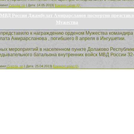
бавил:
Zvezda_nn
| Дата:
14.05.2013
|
Комментарии (0)
МВД России Джамбулат Амирарсланов посмертно представл
Мужества
 представило к награждению орденом Мужества командира
ата Амирарсланова , погибшего 8 апреля в Ингушетии.
ых мероприятий в населенном пункте Долаково Республики
едывательного батальона внутренних войск МВД России 32
авил:
Zvezda_nn
| Дата:
25.04.2013
|
Комментарии (0)