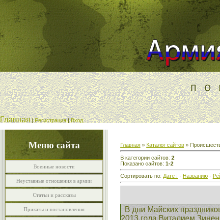
Главная
|
Регистрация
|
Вход
Меню сайта
Главная
»
Каталог сайтов
» Происшест
В категории сайтов
:
2
Показано сайтов
:
1-2
Военные новости
Сортировать по
:
Дате
·
Названию
·
Ре
Неуставные отношения в армии
Статьи и рассказы
В дни Майских празднико
Приказы и постановления
2013 года Виталием Зинен