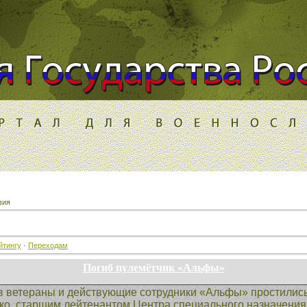
вия
йтингу
·
Переходам
Погиб пулемëтчик «Альфы»
в ветераны и действующие сотрудники «Альфы» простились
ко, старшим лейтенантом Центра специального назначения