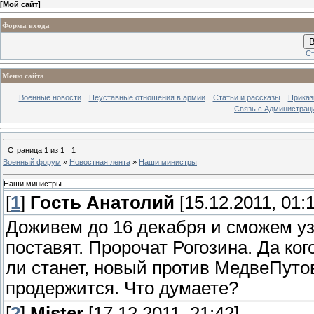
[
Мой сайт
]
Форма входа
В
Ст
Меню сайта
Военные новости
Неуставные отношения в армии
Статьи и рассказы
Приказ
Связь с Администрац
Страница
1
из
1
1
Военный форум
»
Новостная лента
»
Наши министры
Наши министры
[
1
]
Гость Анатолий
[15.12.2011, 01:1
Доживем до 16 декабря и сможем уз
поставят. Пророчат Рогозина. Да ко
ли станет, новый против МедвеПутов 
продержится. Что думаете?
[
2
]
Mister
[17.12.2011, 21:42]