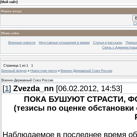
[
Мой сайт
]
Форма входа
В
Ст
Меню сайта
Военные новости
Неуставные отношения в армии
Статьи и рассказы
Приказ
Связь с Администрац
Страница
1
из
1
1
Военный форум
»
Новостная лента
»
Военно-Державный Союз России
Военно-Державный Союз России
[
1
]
Zvezda_nn
[06.02.2012, 14:53]
ПОКА БУШУЮТ СТРАСТИ, Ф
(тезисы по оценке обстановки
Наблюдаемое в последнее время об