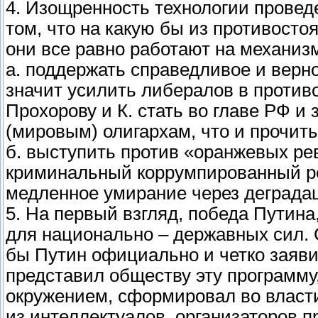
4. Изощренность технологии провед
том, что на какую бы из противосто
они все равно работают на механиз
a. поддержать справедливое и верн
значит усилить либералов в против
Прохорову и К. стать во главе РФ и
(мировым) олигархам, что и прочит
б. выступить против «оранжевых ре
криминальный коррумпированный р
медленное умирание через деградац
5. На первый взгляд, победа Путина
для национально – державных сил. 
бы Путин официально и четко заяви
представил обществу эту программу
окружением, сформировал во власт
из интеллектуалов, организаторов 