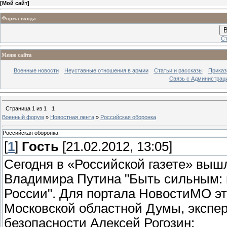
[
Мой сайт
]
Форма входа
В
Ст
Меню сайта
Военные новости
Неуставные отношения в армии
Статьи и рассказы
Приказ
Связь с Администрац
Страница
1
из
1
1
Военный форум
»
Новостная лента
»
Российская оборонка
Российская оборонка
[
1
]
Гость
[21.02.2012, 13:05]
Сегодня в «Российской газете» выш
Владимира Путина "Быть сильным: 
России". Для портала НовостиМО э
Московской областной Думы, экспе
безопасности Алексей Рогозин: