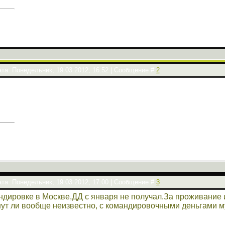
та: Понедельник, 19.03.2012, 16:52 | Сообщение #
2
та: Понедельник, 19.03.2012, 17:00 | Сообщение #
3
ндировке в Москве,ДД с января не получал.За проживание и
нут ли вообще неизвестно, с командировочными деньгами мут