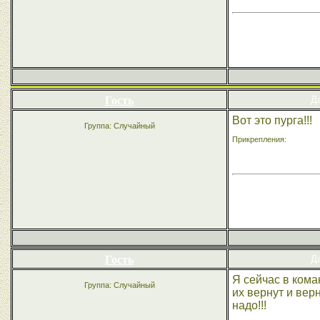
Гость
Да
Вот это пурга!!!
Группа: Случайный
Прикрепления:
Гость
Да
Я сейчас в кома
Группа: Случайный
их вернут и вер
надо!!!