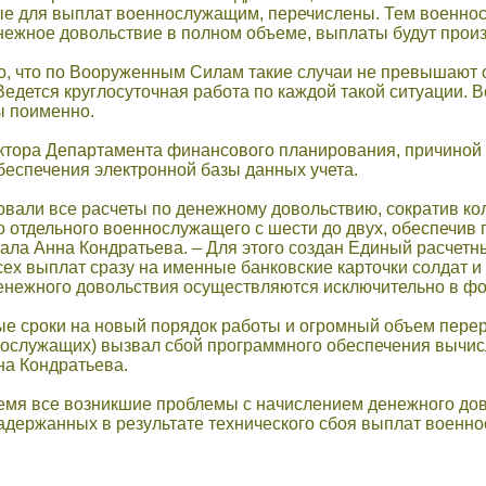
е для выплат военнослужащим, перечислены. Тем военнос
нежное довольствие в полном объеме, выплаты будут прои
о, что по Вооруженным Силам такие случаи не превышают од
 Ведется круглосуточная работа по каждой такой ситуации
ы поименно.
ктора Департамента финансового планирования, причиной 
беспечения электронной базы данных учета.
овали все расчеты по денежному довольствию, сократив к
 отдельного военнослужащего с шести до двух, обеспечив 
ла Анна Кондратьева. – Для этого создан Единый расчетн
ех выплат сразу на именные банковские карточки солдат и
енежного довольствия осуществляются исключительно в фо
ые сроки на новый порядок работы и огромный объем перер
ослужащих) вызвал сбой программного обеспечения вычисли
на Кондратьева.
емя все возникшие проблемы с начислением денежного до
адержанных в результате технического сбоя выплат воен