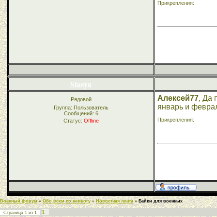
Прикрепления:
Stasya
Алексей77
, Да
Рядовой
январь и феврал
Группа: Пользователь
Сообщений:
6
Прикрепления:
Статус:
Offline
Военный форум
»
Обо всем по немногу
»
Новостная лента
»
Байки для военных
1
Страница
1
из
1