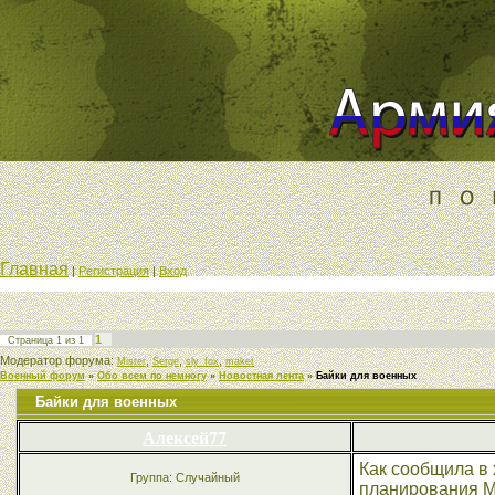
Главная
|
Регистрация
|
Вход
1
Страница
1
из
1
Модератор форума:
,
,
,
Mister
Serge
sly_fox
maket
Военный форум
»
Обо всем по немногу
»
Новостная лента
»
Байки для военных
Байки для военных
Алексей77
Как сообщила в
Группа: Случайный
планирования М