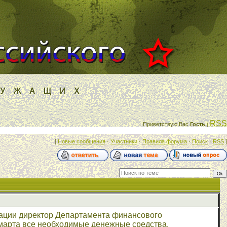
RSS
Приветствую Вас
Гость
|
[
Новые сообщения
·
Участники
·
Правила форума
·
Поиск
·
RSS
]
мации директор Департамента финансового
марта все необходимые денежные средства,