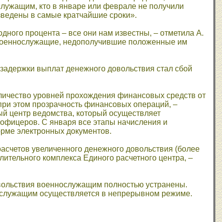
лужащим, кто в январе или феврале не получили
зведены в самые кратчайшие сроки».
ного процента – все они нам известны, – отметила А.
. Военнослужащие, недополучившие положенные им
задержки выплат денежного довольствия стал сбой
оличество уровней прохождения финансовых средств от
при этом прозрачность финансовых операций, –
ый центр ведомства, который осуществляет
 офицеров. С января все этапы начисления и
рме электронных документов.
асчетов увеличенного денежного довольствия (более
тельного комплекса Единого расчетного центра, –
вольствия военнослужащим полностью устранены.
нослужащим осуществляется в непрерывном режиме.