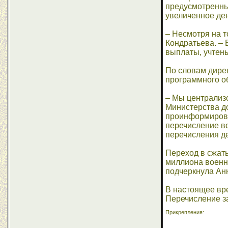
предусмотренны
увеличенное де
– Несмотря на т
Кондратьева. –
выплаты, учтен
По словам дире
программного о
– Мы централиз
Министерства до
проинформирова
перечисление вс
перечисления д
Переход в сжат
миллиона военн
подчеркнула Ан
В настоящее вр
Перечисление з
Прикрепления: