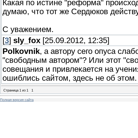
Какая по истине "реформа" происхо
думаю, что тот же Сердюков действу
С уважением.
[
3
]
sly_fox
[25.09.2012, 12:35]
Polkovnik
, а автору сего опуса сла
"свободным автором"? Или этот "св
совещания и привлекается на учени
ошиблись сайтом, здесь не об этом.
Страница
1
из
1
1
Полная версия сайта