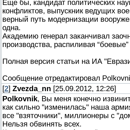
Еще бы, кандидат политических нау
конфликтов, выпускник ведущих воен
верный путь модернизации вооружен
одна.
Академию генерал заканчивал заочно
производства, распиливая “боевые”
Полная версия статьи на ИА "Евраз
Сообщение отредактировал
Polkovn
[
2
]
Zvezda_nn
[25.09.2012, 12:26]
Polkovnik
, Вы меня конечно извинит
как сильно "изменилась" наша армия
все "взяточники", миллионеры с "дом
Нельзя обвинять всех.