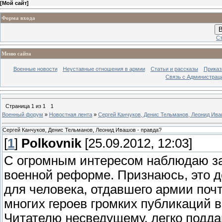
[
Мой сайт
]
Форма входа
В
Ст
Меню сайта
Военные новости
Неуставные отношения в армии
Статьи и рассказы
Приказ
Связь с Администрац
Страница
1
из
1
1
Военный форум
»
Новостная лента
»
Сергей Канчуков, Денис Тельманов, Леонид Ива
Сергей Канчуков, Денис Тельманов, Леонид Ивашов - правда?
[
1
]
Polkovnik
[25.09.2012, 12:03]
С огромным интересом наблюдаю за
военной реформе. Признаюсь, это д
для человека, отдавшего армии почт
многих героев громких публикаций в
Читателю несведущему, легко подд