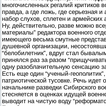
многочисленных регалий критиков в
правда, а где ложь, где серьезная и
набор слухов, сплетен и армейских а
Ну, действительно, разве можно вс
материалы” редактора военного отд
имеющего весьма смутные представ
душевной организации, несостоявши
“белобилетник”, вдруг стал бывалым
принялся раз за разом “прищучиват
одну разоблачительную сенсацию за 
Есть еще один “ученый-геополитик”
патриотической тусовке. Речь идет 
начальнике разведки Сибирского вое
стесняется в оценках идущей военн
выводит на чистую воду “реформато