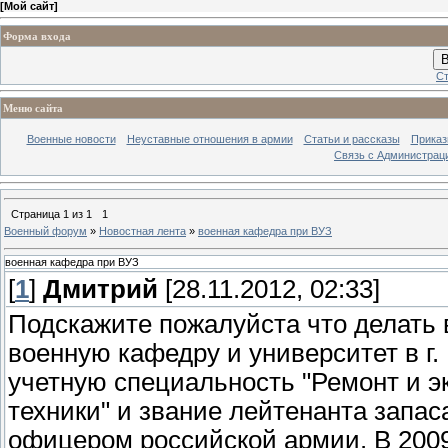
[
Мой сайт
]
Форма входа
В
Ст
Меню сайта
Военные новости
Неуставные отношения в армии
Статьи и рассказы
Приказ
Связь с Администрац
Страница
1
из
1
1
Военный форум
»
Новостная лента
»
военная кафедра при ВУЗ
военная кафедра при ВУЗ
[
1
]
Дмитрий
[28.11.2012, 02:33]
Подскажите пожалуйста что делать
военную кафедру и университет в г
учетную специальность "Ремонт и 
техники" и звание лейтенанта запас
офицером российской армии. В 2009