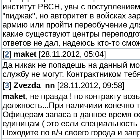
институт РВСН, увы с поступлением
"пиджак", но авторитет в войсках за
армию или пройти переобучение для
какие существуют центры переподго
ответов не дал, надеюсь кто-то смо
[
2
]
maket
[28.11.2012, 05:04]
Да никак не попадешь на данный мо
службу не могут. Контрактником тебя
[
3
]
Zvezda_nn
[28.11.2012, 09:58]
maket
, не правда ! по контракту во
должность...При наличиии конечно т
Офицерам запаса в данное время оо
единицам ( это если специальность
Походите по в/ч своего города и зап