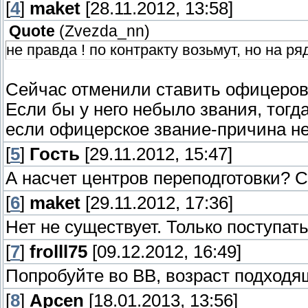
[
4
]
maket
[28.11.2012, 13:58]
Quote
(
Zvezda_nn
)
не правда ! по контракту возьмут, но на р
Сейчас отменили ставить офицеров
Если бы у него небыло звания, тогда
если офицерское звание-причина не
[
5
]
Гость
[29.11.2012, 15:47]
А насчет центров переподготовки? 
[
6
]
maket
[29.11.2012, 17:36]
Нет не существует. Только поступат
[
7
]
frolll75
[09.12.2012, 16:49]
Попробуйте во ВВ, возраст подходя
[
8
]
Apcen
[18.01.2013, 13:56]