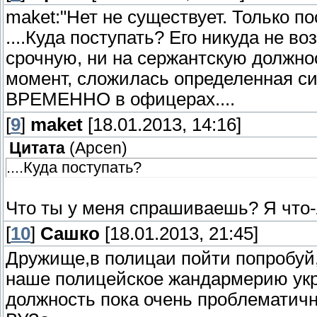
maket:"Нет не существует. Только п
....Куда поступать? Его никуда не в
срочную, ни на сержантскую должно
момент, сложилась определенная си
ВРЕМЕННО в офицерах....
[
9
]
maket
[18.01.2013, 14:16]
Цитата
(
Apcen
)
....Куда поступать?
Что ты у меня спрашиваешь? Я что-
[
10
]
Сашко
[18.01.2013, 21:45]
Дружище,в полицаи пойти попробуй,
наше полицейское жандармерию укр
должность пока очень проблематичн