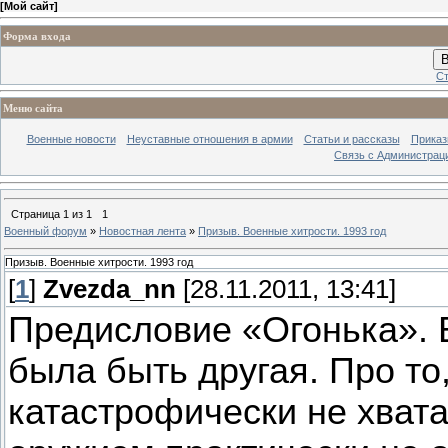
[
Мой сайт
]
Форма входа
В
Ст
Меню сайта
Военные новости
Неуставные отношения в армии
Статьи и рассказы
Приказ
Связь с Администрац
Страница
1
из
1
1
Военный форум
»
Новостная лента
»
Призыв. Военные хитрости. 1993 год
Призыв. Военные хитрости. 1993 год
[
1
]
Zvezda_nn
[28.11.2011, 13:41]
Предисловие «Огонька». 
была быть другая. Про то
катастрофически не хвата