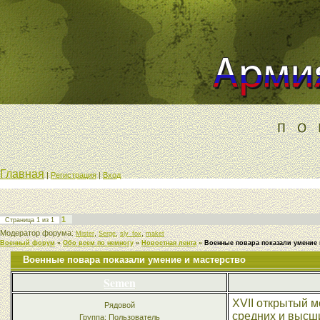
Главная
|
Регистрация
|
Вход
1
Страница
1
из
1
Модератор форума:
,
,
,
Mister
Serge
sly_fox
maket
Военный форум
»
Обо всем по немногу
»
Новостная лента
»
Военные повара показали умение 
Военные повара показали умение и мастерство
Semen
XVII открытый м
Рядовой
средних и высш
Группа: Пользователь