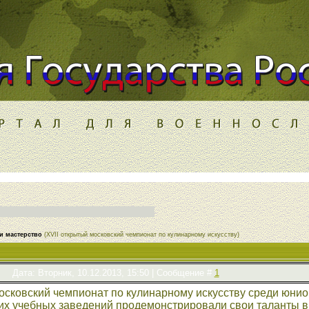
и мастерство
(XVII открытый московский чемпионат по кулинарному искусству)
Дата: Вторник, 10.12.2013, 15:50 | Сообщение #
1
осковский чемпионат по кулинарному искусству среди юнио
их учебных заведений продемонстрировали свои таланты в