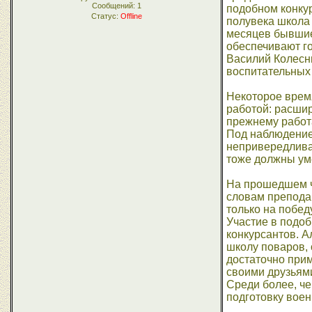
Сообщений:
1
подобном конку
Статус:
Offline
полувека школа
месяцев бывшие 
обеспечивают г
Василий Колесн
воспитательных
Некоторое время
работой: расшир
прежнему работа
Под наблюдением
непривередливая
тоже должны уме
На прошедшем ч
словам препода
только на побед
Участие в подоб
конкурсантов. А
школу поваров, 
достаточно прим
своими друзьями
Среди более, че
подготовку вое