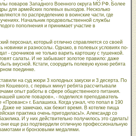
олы поваров Западного Военного округа МО РФ. Более
дры для армейских полевых выходов. Несколько
вляются по распределению в воинские части, где
учениях. Начальник продовольственной службы
одого пополнения и принимает участие в
кий персонал, который отлично справляется со своей
ь новинки и разносолы. Однако, в полевых условиях по-
т - срочников не только варить картошку с тушенкой.
товят салаты. И не забывают золотое правило: даже
быть вкусной. Кстати, соорудить полевую кухню ребята
арном поединке.
вили на суд жюри 3 холодных закуски и 3 десерта. По
ея Кошевого, с первых минут ребята рассчитывали
плечами опыт работы в сфере общественного питания.
в нашей школе поваров», - поделился преподаватель
«Прованс» г. Балашиха. Когда узнал, что попал в 190
Даже не замечаю, как бежит время. В котелке пища
мейская практика очень пригодилась!». Александр со
зилика. И у них действительно получилось это сделать!
ым они еще раз подтвердили отличную профессиональную
грамотами и бронзовыми медалями.