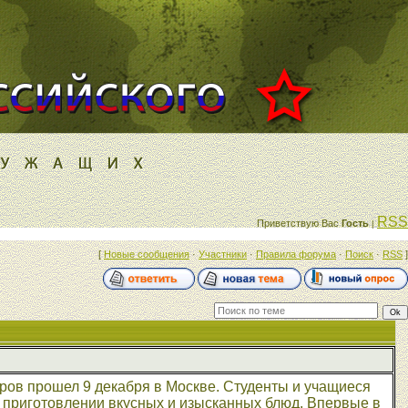
RSS
Приветствую Вас
Гость
|
[
Новые сообщения
·
Участники
·
Правила форума
·
Поиск
·
RSS
]
ров прошел 9 декабря в Москве. Студенты и учащиеся
 приготовлении вкусных и изысканных блюд. Впервые в