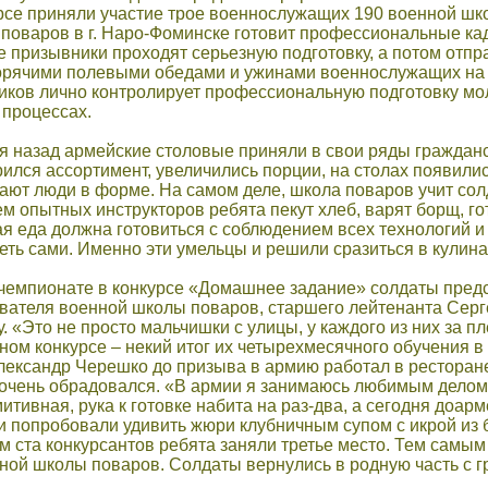
рсе приняли участие трое военнослужащих 190 военной шк
 поваров в г. Наро-Фоминске готовит профессиональные ка
призывники проходят серьезную подготовку, а потом отпра
орячими полевыми обедами и ужинами военнослужащих на 
иков лично контролирует профессиональную подготовку мол
 процессах.
 назад армейские столовые приняли в свои ряды гражданс
ился ассортимент, увеличились порции, на столах появилис
ют люди в форме. На самом деле, школа поваров учит солда
 опытных инструкторов ребята пекут хлеб, варят борщ, го
 еда должна готовиться с соблюдением всех технологий и 
ть сами. Именно эти умельцы и решили сразиться в кулин
емпионате в конкурсе «Домашнее задание» солдаты предста
вателя военной школы поваров, старшего лейтенанта Серг
у. «Это не просто мальчишки с улицы, у каждого из них за 
ном конкурсе – некий итог их четырехмесячного обучения 
лександр Черешко до призыва в армию работал в ресторане 
очень обрадовался. «В армии я занимаюсь любимым делом. 
итивная, рука к готовке набита на раз-два, а сегодня доар
 попробовали удивить жюри клубничным супом с икрой из ба
м ста конкурсантов ребята заняли третье место. Тем сам
нной школы поваров. Солдаты вернулись в родную часть с 