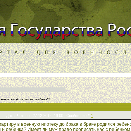
жите пожалуйста, как не ошибится?!
Дата: Четверг, 27.12.2012, 19:00 | Сообщение #
1
артиру в военную ипотеку до брака,в браке родился ребено
и ребенка? Имеет ли муж право прописать нас с ребенком в