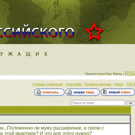
RSS
Приветствую Вас
Гость
|
[
Новые сообщения
·
Участники
·
Правила форума
·
Поиск
·
RSS
]
к...Положенно ли мужу расширение, в связи с
 этой квартире? И что для этого нужно?