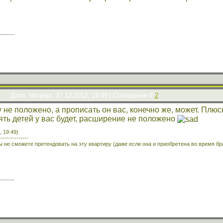
Дата: Четверг, 27.12.2012, 19:49 | Сообщение #
2
не положено, а прописать он вас, конечно же, может. Плюсы
сять детей у вас будет, расширение не положено
, 19:49)
---------------
Вы не сможете претендовать на эту квартиру (даже если она и приобретена во время 