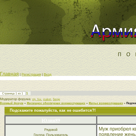
Главная
|
Регистрация
|
Вход
1
Страница
1
из
1
Модератор форума:
,
,
sly_fox
maket
Serge
Военный форум
»
Жилищное обеспечение военнослужащих
»
Жилье военнослужащих
»
Подска
Подскажите пожалуйста, как не ошибится?!
Юлия89
Муж приобрел кв
Рядовой
появление жены 
Группа: Пользователь