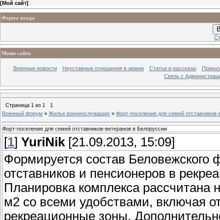
[
Мой сайт
]
Форма входа
В
Ст
Меню сайта
Военные новости
Неуставные отношения в армии
Статьи и рассказы
Приказ
Связь с Администрац
Страница
1
из
1
1
Военный форум
»
Жилье военнослужащих
»
Форт-поселение для семей отставников-
Форт-поселение для семей отставников-ветеранов в Белоруссии
[
1
]
YuriNik
[21.09.2013, 15:09]
Формируется состав Беловежского ф
отставников и пенсионеров в рекре
Планировка комплекса рассчитана н
м2 со всеми удобствами, включая 
рекреационные зоны. Дополнительн