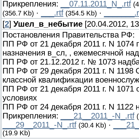
Прикрепления:
__07.11.2011_N_.rtf
(
·
___.rtf
·
_______.r
(356.7 Kb)
(354.5 Kb)
[
2
]
Ушел_в_небытие
[20.04.2012, 13
Постановления Правительства РФ:
ПП РФ от 21 декабря 2011 г. N 1074
назначения в_сл, , ежемесячной на
ПП РФ от 21.12.2012 г. № 1073 над
ПП РФ от 29 декабря 2011 г. N 119
классной квалификации военнослу
ПП РФ от 21 декабря 2011 г. N 1071
условиях
ПП РФ от 24 декабря 2011 г. N 1122 
Прикрепления:
___21__2011_-N_.rtf
___29__2011_-N_.rtf
·
___21_
(30.4 Kb)
(19.9 Kb)