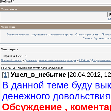
[
Мой сайт
]
Форма входа
В
Ст
Меню сайта
Военные новости
Неуставные отношения в армии
Статьи и рассказы
Приказ
Связь с Администрац
Тема закрыта
Страница
1
из
1
1
Военный форум
»
Денежное довольствие военнослужащих
»
НПА по ДД и другим вы
НПА по ДД и другим выплатам военнослужащим
[
1
]
Ушел_в_небытие
[20.04.2012, 12
В данной теме буду вы
денежного довольствия,
Обсуждение , комента