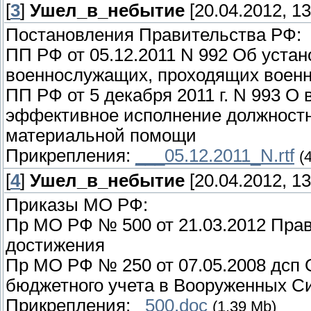
[
3
]
Ушел_в_небытие
[20.04.2012, 13
Постановления Правительства РФ:
ПП РФ от 05.12.2011 N 992 Об уста
военнослужащих, проходящих военн
ПП РФ от 5 декабря 2011 г. N 993 О
эффективное исполнение должностн
материальной помощи
Прикрепления:
___05.12.2011_N.rtf
(
[
4
]
Ушел_в_небытие
[20.04.2012, 13
Приказы МО РФ:
Пр МО РФ № 500 от 21.03.2012 Пра
достижения
Пр МО РФ № 250 от 07.05.2008 дсп
бюджетного учета в Вооруженных С
Прикрепления:
_500.doc
(1.39 Mb)