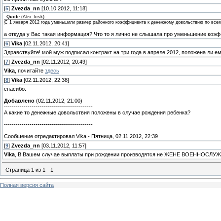
[
5
]
Zvezda_nn
[10.10.2012, 11:18]
Quote
(
Alex_krsk
)
С 1 января 2012 года уменьшили размер районного коэффициента к денежному довольствию по все
а откуда у Вас такая информация? Что то я лично не слышала про уменьшение коэф
[
6
]
Vika
[02.11.2012, 20:41]
Здравствуйте! мой муж подписал контракт на три года в апреле 2012, положена ли е
[
7
]
Zvezda_nn
[02.11.2012, 20:49]
Vika
, почитайте
здесь
[
8
]
Vika
[02.11.2012, 22:38]
спасибо.
Добавлено
(02.11.2012, 21:00)
---------------------------------------------
А какие то денежные довольствия положены в случае рождения ребенка?
---------------------------------------------
Сообщение отредактировал
Vika
-
Пятница, 02.11.2012, 22:39
[
9
]
Zvezda_nn
[03.11.2012, 11:57]
Vika
, В Вашем случае выплаты при рождении производятся не ЖЕНЕ ВОЕННОСЛУЖА
Страница
1
из
1
1
Полная версия сайта