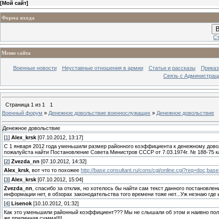
[
Мой сайт
]
Форма входа
В
Ст
Меню сайта
Военные новости
Неуставные отношения в армии
Статьи и рассказы
Приказ
Связь с Администрац
Страница
1
из
1
1
Военный форум
»
Денежное довольствие военнослужащих
»
Денежное довольствие
Денежное довольствие
[
1
]
Alex_krsk
[07.10.2012, 13:17]
С 1 января 2012 года уменьшили размер районного коэффициента к денежному дово
пожалуйста найти Постановление Совета Министров СССР от 7.03.1974г. № 188-75 к
[
2
]
Zvezda_nn
[07.10.2012, 14:32]
Alex_krsk
, вот что то похожее
http://base.consultant.ru/cons/cgi/online.cgi?req=doc;b
[
3
]
Alex_krsk
[07.10.2012, 15:04]
Zvezda_nn
, спасибо за отклик, но хотелось бы найти сам текст данного постановлен
информации нет, в обзорах законодательства того времени тоже нет...Уж незнаю где и
[
4
]
Lisenok
[10.10.2012, 01:32]
Как это уменьшили районный коэффициент??? Мы не слышали об этом и наивно полаг
же приличная сумма!!!!