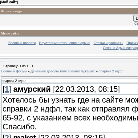
[
Мой сайт
]
Форма входа
В
Ст
Меню сайта
Военные новости
Неуставные отношения в армии
Статьи и рассказы
Приказ
Связь с Администрац
Страница
1
из
1
1
Военный форум
»
Денежное довольствие военнослужащих
»
спарвка 2 ндфл
спарвка 2 ндфл
[
1
]
амурский
[22.03.2013, 08:15]
Хотелось бы узнать где на сайте мо
справки 2 ндфл, так как отправлял 
65-92, с указанием всех необходимы
Спасибо.
[
2
]
maket
[22.03.2013, 08:15]