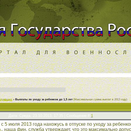
служащих
»
Выплаты по уходу за ребенком до 1,5 лет
(Максимальная сумма выплат в 2013 году)
Дата: Среда, 23.10.2013, 17:35 | Сообщение #
1
 с 5 июля 2013 года нахожусь в отпуске по уходу за ребен
., наша фин. служба утверждает, что это максимально доп