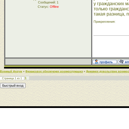
Сообщений:
1
у гражданских м
Статус:
Offline
только гражданс
такая разница, п
Прикрепления:
Военный форум
»
Финансовое обеспечение военнослужащих
»
Денежное довольствие военно
1
Страница
1
из
1