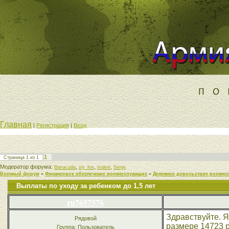
Главная
|
Регистрация
|
Вход
1
Страница
1
из
1
Модератор форума:
,
,
,
Barracuda
sly_fox
maket
Serge
Военный форум
»
Финансовое обеспечение военнослужащих
»
Денежное довольствие военно
Выплаты по уходу за ребенком до 1,5 лет
ru7657576
Здравствуйте. Я
Рядовой
размере 14723 р
Группа: Пользователь