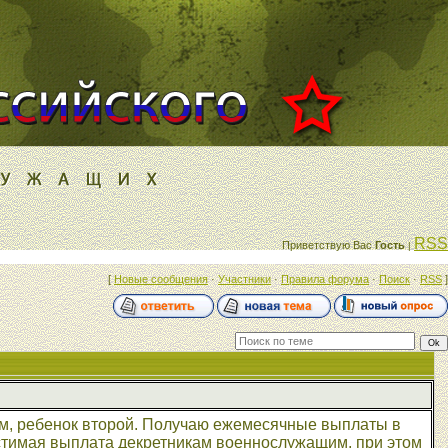
RSS
Приветствую Вас
Гость
|
[
Новые сообщения
·
Участники
·
Правила форума
·
Поиск
·
RSS
]
ком, ребенок второй. Получаю ежемесячные выплаты в
устимая выплата декретникам военнослужащим, при этом