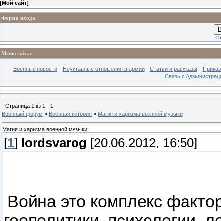
[
Мой сайт
]
Форма входа
В
Ст
Меню сайта
Военные новости
Неуставные отношения в армии
Статьи и рассказы
Приказ
Связь с Администрац
Страница
1
из
1
1
Военный форум
»
Военная история
»
Магия и харизма военной музыки
Магия и харизма военной музыки
[
1
]
lordsvarog
[20.06.2012, 16:50]
Война это комплекс фактор
геополитики, психологии, ло