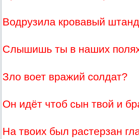
Водрузила кровавый штанд
Слышишь ты в наших поля
Зло воет вражий солдат?
Он идёт чтоб сын твой и бр
На твоих был растерзан гла