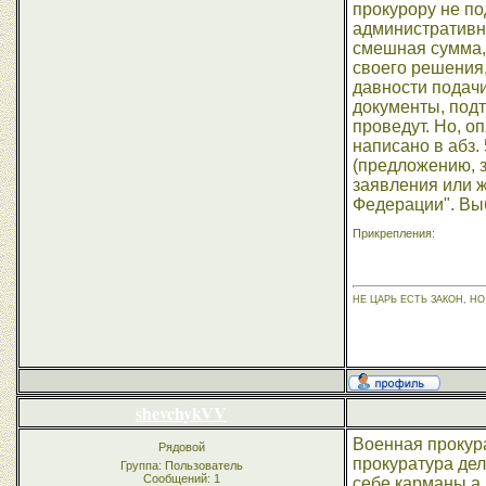
прокурору не по
административн
смешная сумма, 
своего решения,
давности подачи
документы, подт
проведут. Но, о
написано в абз.
(предложению, з
заявления или 
Федерации". Выб
Прикрепления:
НЕ ЦАРЬ ЕСТЬ ЗАКОН, НО 
shevchykVV
Военная прокур
Рядовой
прокуратура дел
Группа: Пользователь
Сообщений:
1
себе карманы,а 