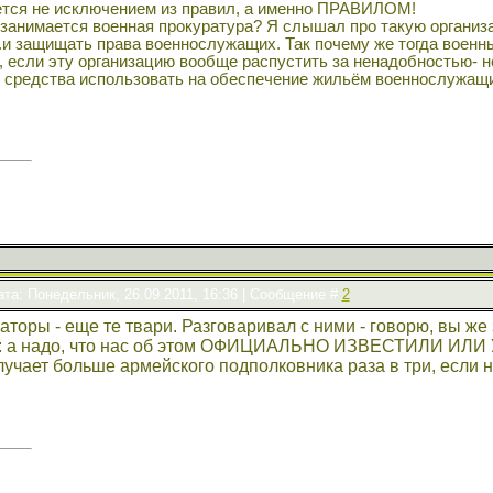
ется не исключением из правил, а именно ПРАВИЛОМ!
 занимается военная прокуратура? Я слышал про такую организ
ч.и защищать права военнослужащих. Так почему же тогда вое
, если эту организацию вообще распустить за ненадобностью- 
 средства использовать на обеспечение жильём военнослужащи
ата: Понедельник, 26.09.2011, 16:36 | Сообщение #
2
торы - еще те твари. Разговаривал с ними - говорю, вы же 
: а надо, что нас об этом ОФИЦИАЛЬНО ИЗВЕСТИЛИ ИЛИ УВ
учает больше армейского подполковника раза в три, если н