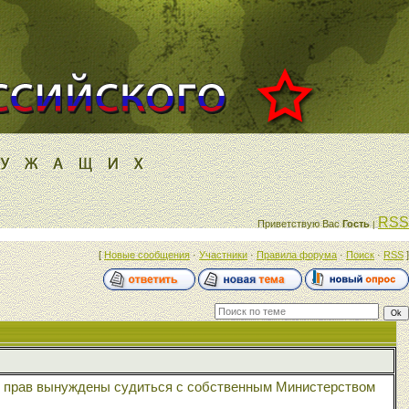
RSS
Приветствую Вас
Гость
|
[
Новые сообщения
·
Участники
·
Правила форума
·
Поиск
·
RSS
]
их прав вынуждены судиться с собственным Министерством