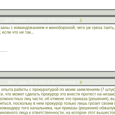
Дата: Вторник, 04.10.2011, 16:40 | Сообщение #
3
аны с командованием и минобороной, чего уж греха таить, 
если что не так...
Дата: Среда, 28.12.2011, 11:22 | Сообщение #
4
 опыта работы с прокуратурой по моим заявлениям (7 штук)
е, что может сделать прокурор это внести протест на неза
должностных лиц части, об отмене это приказа (решения),
реться, поскольку в нем прокурор только лишь грозит своим 
омандиру того начальника, чьи приказы (решения) обжалу
иновного лица к ответственности, на которое этот вышесто