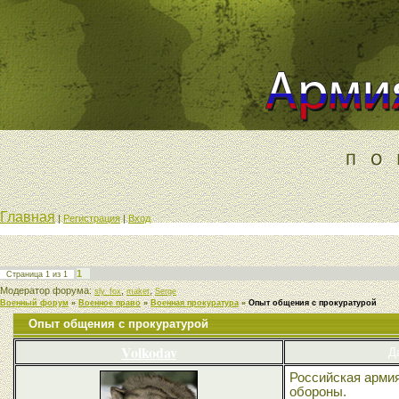
Главная
|
Регистрация
|
Вход
1
Страница
1
из
1
Модератор форума:
,
,
sly_fox
maket
Serge
Военный форум
»
Военное право
»
Военная прокуратура
»
Опыт общения с прокуратурой
Опыт общения с прокуратурой
Volkodav
Д
Российская арми
обороны.