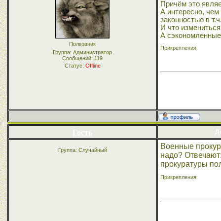
Причём это явля
А интересно, чем
законностью в т.
И что измениться
А сэкономленные
Полковник
Прикрепления:
Группа: Администратор
Сообщений:
119
Статус:
Offline
Гость
Д
Военные прокура
Группа: Случайный
надо? Отвечают
прокуратуры пол
Прикрепления: