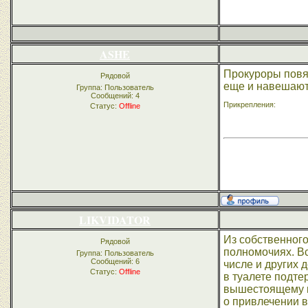
ASHE
Прокуроры повяз
Рядовой
еще и навешают, 
Группа: Пользователь
Сообщений:
4
Прикрепления:
Статус:
Offline
LIKVIDATOR
Из собственного
Рядовой
полномочиях. Вс
Группа: Пользователь
Сообщений:
6
числе и других 
Статус:
Offline
в туалете подте
вышестоящему к
о привлечении в