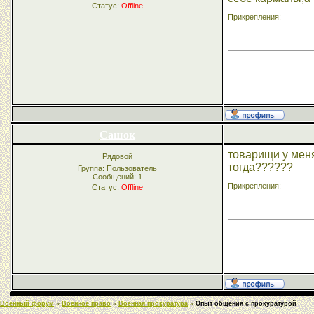
Статус:
Offline
Прикрепления:
Сашок
товарищи у меня
Рядовой
тогда??????
Группа: Пользователь
Сообщений:
1
Прикрепления:
Статус:
Offline
Военный форум
»
Военное право
»
Военная прокуратура
»
Опыт общения с прокуратурой