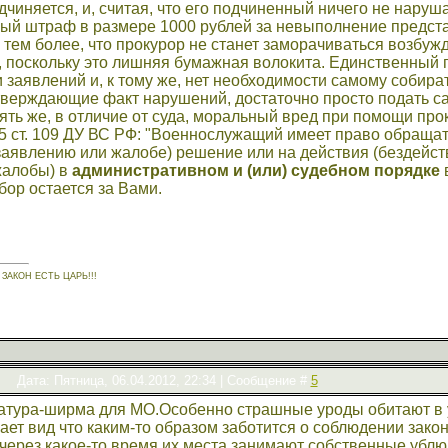
дчиняется, и, считая, что его подчиненный ничего не наруш
ый штраф в размере 1000 рублей за невыполнение предст
тем более, что прокурор не станет заморачиваться возбу
 поскольку это лишняя бумажная волокита. Единственный пл
 заявлений и, к тому же, нет необходимости самому собир
верждающие факт нарушений, достаточно просто подать са
пять же, в отличие от суда, моральный вред при помощи пр
 5 ст. 109 ДУ ВС РФ: "Военнослужащий имеет право обраща
аявлению или жалобе) решение или на действия (бездейст
жалобы) в
административном и (или) судебном порядке
в
ор остается за Вами.
ЗАКОН ЕСТЬ ЦАРЬ!!!
Дата: Пятница, 06.04.2012, 22:34 | Сообщение #
5
атура-ширма для МО.Особенно страшные уроды обитают в
ает вид что каким-то образом заботится о соблюдении закон
через какое-то время их места занимают собственные убл