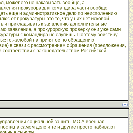
ал, может его не наказывать вообще, а
авления прокурора для командира части вообще
ждать еще и административное дело по неисполнению
юс от прокуратуры это то, что у них нет исковой
ать и прикладывать к заявлению дополнительные
мо заявление, а прокурорскую проверку они уже сами
окуратуры с командира не слупишь. Поэтому воистину
ться с жалобой на принятое по обращению
вие) в связи с рассмотрением обращения (предложения,
 соответствии с законодательством Российской
 управлении социальной защиты МО.А военная
ности,на самом деле и те и другие просто набивают
юдочные сынули.