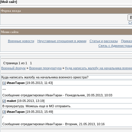
[
Мой сайт
]
Форма входа
В
Ст
Меню сайта
Военные новости
Неуставные отношения в армии
Статьи и рассказы
Приказ
Связь с Администрац
Страница
1
из
1
1
Военный форум
»
Военная прокуратура
»
Куда написать жалобу на начальника военн
Куда написать жалобу на начальника военного оркестра?
[
1
]
ИванТаран
[19.05.2013, 11:43]
,,,,
Сообщение отредактировал
ИванТаран
-
Понедельник, 20.05.2013, 10:03
[
2
]
maket
[19.05.2013, 13:19]
В прокуратуру. Можешь еще в МО отправить.
[
3
]
ИванТаран
[19.05.2013, 15:49]
/
Сообщение отредактировал
ИванТаран
-
Вторник, 21.05.2013, 10:16