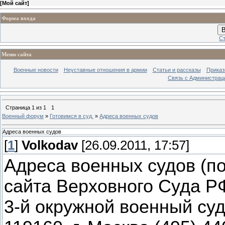
[
Мой сайт
]
Форма входа
В
Ст
Меню сайта
Военные новости
Неуставные отношения в армии
Статьи и рассказы
Приказ
Связь с Администрац
Страница
1
из
1
1
Военный форум
»
Готовимся в суд.
»
Адреса военных судов
Адреса военных судов
[
1
]
Volkodav
[26.09.2011, 17:57]
Адреса военных судов (п
сайта Верховного Суда 
3-й окружной военный су