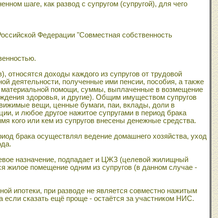
ном шаге, как развод с супругом (супругой), для чего
 Российской Федерации "Совместная собственность
венностью.
), относятся доходы каждого из супругов от трудовой
ой деятельности, полученные ими пенсии, пособия, а также
 материальной помощи, суммы, выплаченные в возмещение
еждения здоровья, и другие). Общим имуществом супругов
вижимые вещи, ценные бумаги, паи, вклады, доли в
ии, и любое другое нажитое супругами в период брака
имя кого или кем из супругов внесены денежные средства.
ериод брака осуществлял ведение домашнего хозяйства, уход
да.
евое назначение, подпадает и ЦЖЗ (целевой жилищный
я жилое помещение одним из супругов (в данном случае -
й ипотеки, при разводе не является совместно нажитым
а если сказать ещё проще - остаётся за участником НИС.