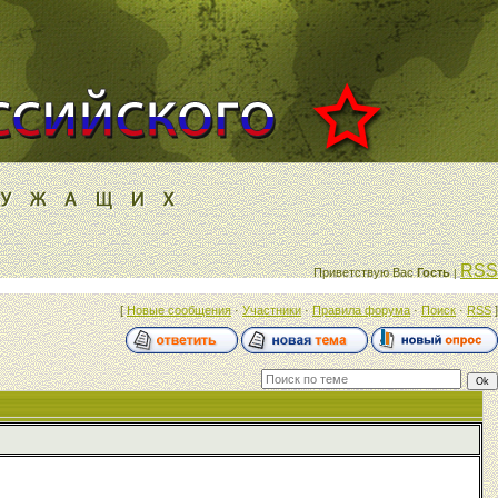
RSS
Приветствую Вас
Гость
|
[
Новые сообщения
·
Участники
·
Правила форума
·
Поиск
·
RSS
]