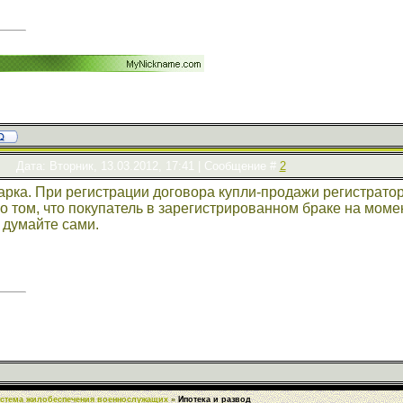
!
Дата: Вторник, 13.03.2012, 17:41 | Сообщение #
2
рка. При регистрации договора купли-продажи регистратор
о том, что покупатель в зарегистрированном браке на момен
 думайте сами.
истема жилобеспечения военнослужащих
»
Ипотека и развод