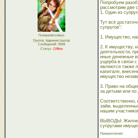
Попробуем разобр
рассмотрим две 
1. Один из супруг
Тут всё достаточ
супругов":
Генералиссимус
1. Имущество, на
Группа: Администратор
Сообщений:
3666
2. К имуществу, 
Статус:
Offline
деятельности, пр
иные денежные в
ущерба в связи с
являются также п
капитале, внесен
имущество незави
3. Право на обще
за детьми или по
Соответственно,
займ, выделенный
нашим участнико
ВЫВОДЫ: Жилое п
супругами имущес
Прикрепления: