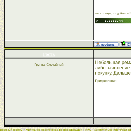
тот, кто ищет, тот добьется!!
Гость
Небольшая рема
Группа: Случайный
либо заявление 
покупку. Дальше
Прикрепления:
Военный форум
»
Жилищное обеспечение военнослужащих
»
НИС - накопительно-ипотечная с