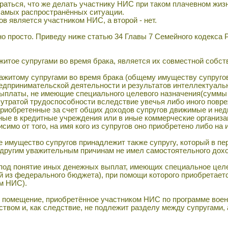
аться, что же делать участнику НИС при таком плачевном жизнен
самых распространённых ситуации.
ов является участником НИС, а второй - нет.
но просто. Приведу ниже статью 34 Главы 7 Семейного кодекса
житое супругами во время брака, является их совместной собст
нажитому супругами во время брака (общему имуществу супругов
едпринимательской деятельности и результатов интеллектуальн
ыплаты, не имеющие специального целевого назначения(суммы
 утратой трудоспособности вследствие увечья либо иного повр
риобретенные за счет общих доходов супругов движимые и нед
ные в кредитные учреждения или в иные коммерческие организац
симо от того, на имя кого из супругов оно приобретено либо на 
е имущество супругов принадлежит также супругу, который в п
 другим уважительным причинам не имел самостоятельного дохо
 под понятие иных денежных выплат, имеющих специальное цел
 из федерального бюджета), при помощи которого приобретаетс
м НИС).
омещение, приобретённое участником НИС по программе военно
твом и, как следствие, не подлежит разделу между супругами, 