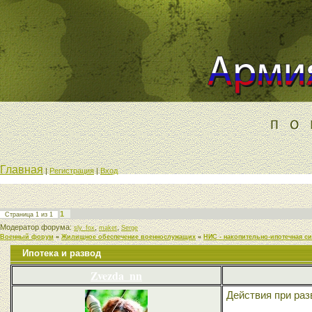
Главная
|
Регистрация
|
Вход
1
Страница
1
из
1
Модератор форума:
,
,
sly_fox
maket
Serge
Военный форум
»
Жилищное обеспечение военнослужащих
»
НИС - накопительно-ипотечная с
Ипотека и развод
Zvezda_nn
Действия при раз