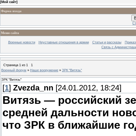
[
Мой сайт
]
Форма входа
В
Ст
Меню сайта
Военные новости
Неуставные отношения в армии
Статьи и рассказы
Приказ
Связь с Администрац
Страница
1
из
1
1
Военный форум
»
Наше вооружение
»
ЗРК "Витязь"
ЗРК "Витязь"
[
1
]
Zvezda_nn
[24.01.2012, 18:24]
Витязь — российский з
средней дальности ново
что ЗРК в ближайшие г