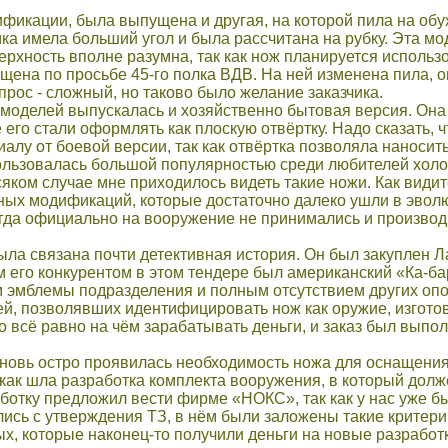
фикации, была выпущена и другая, на которой пила на обу
ка имела больший угол и была рассчитана на рубку. Эта мо
рхность вполне разумна, так как нож планируется использо
ена по просьбе 45-го полка ВДВ. На ней изменена пила, 
прос - сложный, но таково было желание заказчика.
 моделей выпускалась и хозяйственно бытовая версия. Она
 его стали оформлять как плоскую отвёртку. Надо сказать,
алу от боевой версии, так как отвёртка позволяла наноси
льзовалась большой популярностью среди любителей холо
сяком случае мне приходилось видеть такие ножи. Как види
ых модификаций, которые достаточно далеко ушли в эволюц
гда официально на вооружение не принимались и производ
ла связана почти детективная история. Он был закуплен 
 его конкурентом в этом тендере был американский «Ка-ба
 эмблемы подразделения и полным отсутствием других опо
й, позволявших идентифицировать нож как оружие, изгото
 всё равно на чём зарабатывать деньги, и заказ был выпол
новь остро проявилась необходимость ножа для оснащения 
 как шла разработка комплекта вооружения, в который долж
ботку предложил вести фирме «НОКС», так как у нас уже бы
сь с утверждения ТЗ, в нём были заложены такие критери
, которые наконец-то получили деньги на новые разработк