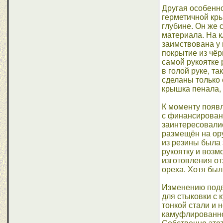
Другая особенно
герметичной кры
глубине. Он же 
материала. На к
заимствована у 
покрытие из чёр
самой рукоятке
в голой руке, та
сделаны только 
крышка пенала, 
К моменту появл
с финансировани
заинтересовалис
размещён на ор
из резины была 
рукоятку и возм
изготовления о
ореха. Хотя был
Изменению подве
для стыковки с 
тонкой стали и 
камуфлированно