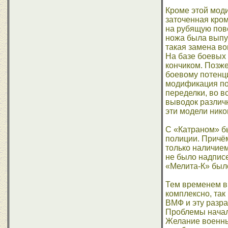
Кроме этой моди
заточенная кром
на рубящую пове
ножа была выпущ
такая замена во
На базе боевых
кончиком. Позже
боевому потенци
модификация по
переделки, во в
выводок различн
эти модели нико
С «Катраном» бы
полиции. Причём
только наличием
не было надписе
«Мелита-К» было
Тем временем в
комплексно, так
ВМФ и эту разра
Проблемы начали
Желание военных