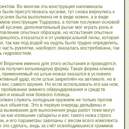
роектом. Во многом эта конструкция напоминала
были присутствовать кусачки, тут снова вернулись к
усачек была выполнена не в виде ножен, а в виде
чиков конструкции Тодорова, а потом послужил основой
ий кусачек, дополнительный рычаг мог играть роль и
отовление опытных образцов, но испытания опытных
пришлось отказаться и от универсальной пилы, которая
, так как под водой на ощупь было трудно определить,
часть рукоятки, наоборот, оказалась востребована, так
ь гидрокостюм.
я! Впрочем именно для этого испытания и проводятся.
ок получил копьевидную форму. Такая форма клинка
, применяемый на штык-ножах оказался в условиях
ивный удар, если штык закреплён на автомате, но в
и вес самого оружия. Но если использовать его как нож,
и пробивании зимнего обмундирования и средств
ил и новый нож боевого пловца.
должен служить холодным оружием не только против
ных объектов. Это в первую очередь дельфины и
нта выживания для выполнения ряда работ тоже могут
ак как излишние габариты и вес такого ножа строго
и, и его параметры завязаны с весом всего комплекта.
 это сделать, ведь за счёт освободившихся граммов