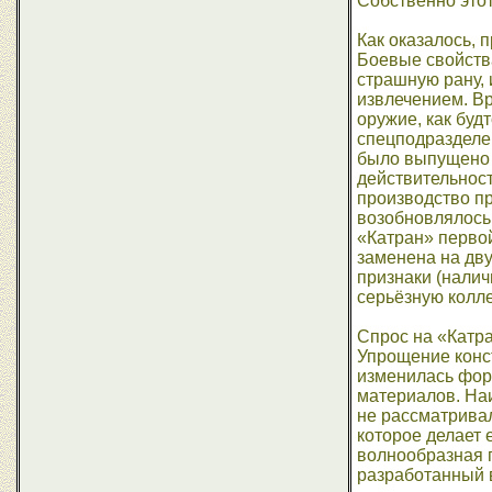
Собственно этот
Как оказалось, 
Боевые свойства
страшную рану, 
извлечением. Вр
оружие, как буд
спецподразделе
было выпущено о
действительност
производство пр
возобновлялось
«Катран» первой
заменена на дву
признаки (налич
серьёзную колле
Спрос на «Катр
Упрощение конст
изменилась форм
материалов. Наи
не рассматривал
которое делает 
волнообразная п
разработанный в