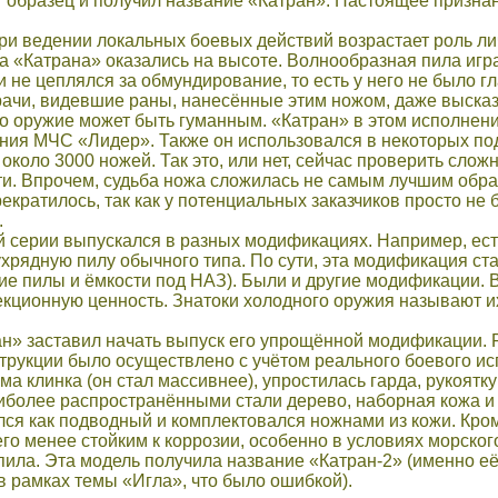
 образец и получил название «Катран». Настоящее признан
при ведении локальных боевых действий возрастает роль ли
 «Катрана» оказались на высоте. Волнообразная пила игра
и не цеплялся за обмундирование, то есть у него не было г
ачи, видевшие раны, нанесённые этим ножом, даже высказы
то оружие может быть гуманным. «Катран» в этом исполне
ния МЧС «Лидер». Также он использовался в некоторых п
коло 3000 ножей. Так это, или нет, сейчас проверить сложно
и. Впрочем, судьба ножа сложилась не самым лучшим обра
екратилось, так как у потенциальных заказчиков просто не 
.
 серии выпускался в разных модификациях. Например, ест
хрядную пилу обычного типа. По сути, эта модификация ст
ие пилы и ёмкости под НАЗ). Были и другие модификации. 
кционную ценность. Знатоки холодного оружия называют их
ан» заставил начать выпуск его упрощённой модификации.
рукции было осуществлено с учётом реального боевого ис
а клинка (он стал массивнее), упростилась гарда, рукоятку
более распространёнными стали дерево, наборная кожа и 
ся как подводный и комплектовался ножнами из кожи. Кроме
его менее стойким к коррозии, особенно в условиях морског
ила. Эта модель получила название «Катран-2» (именно её
 рамках темы «Игла», что было ошибкой).