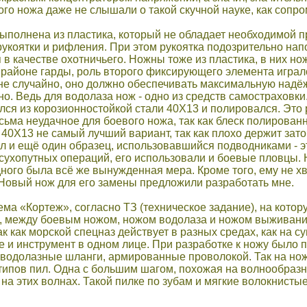
ого ножа даже не слышали о такой скучной науке, как сопро
ыполнена из пластика, который не обладает необходимой п
укоятки и рифления. При этом рукоятка подозрительно на
в качестве охотничьего. Ножны тоже из пластика, в них но
районе гарды, роль второго фиксирующего элемента играло
е случайно, оно должно обеспечивать максимальную надёжно
о. Ведь для водолаза нож - одно из средств самостраховки
ся из корозионностойкой стали 40X13 и полировался. Это
есьма неудачное для боевого ножа, так как блеск полирова
ь 40X13 не самый лучший вариант, так как плохо держит зат
л и ещё один образец, использовавшийся подводниками - эт
сухопутных операций, его использовали и боевые пловцы. 
ного была всё же вынужденная мера. Кроме того, ему не 
 Новый нож для его замены предложили разработать мне.
ема «Кортеж», согласно ТЗ (техническое задание), на кот
, между боевым ножом, ножом водолаза и ножом выживания
к как морской спецназ действует в разных средах, как на су
 и инструмент в одном лице. При разработке к ножу было 
 водолазные шланги, армированные проволокой. Так на но
 типов пил. Одна с большим шагом, похожая на волнообразну
а этих волнах. Такой пилке по зубам и мягкие волокнистые
.