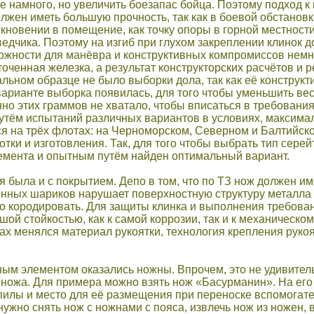
не намного, но увеличить боезапас бойца. Поэтому подход к 
лжен иметь большую прочность, так как в боевой обстановке
кновении в помещение, как точку опоры в горной местности,
едчика. Поэтому на изгиб при глухом закреплении клинок д
можности для манёвра и конструктивных компромиссов немн
оченная железка, а результат конструкторских расчётов и 
льном образце не было выборки дола, так как её конструкт
арианте выборка появилась, для того чтобы уменьшить вес 
но этих граммов не хватало, чтобы вписаться в требовани
утём испытаний различных вариантов в условиях, максимал
 на трёх флотах: на Черноморском, Северном и Балтийско
отки и изготовления. Так, для того чтобы выбрать тип сере
лемента и опытным путём найден оптимальный вариант.
 была и с покрытием. Депо в том, что по ТЗ нож должен им
ных шариков нарушает поверхностную структуру металла и
о кородировать. Для защиты клинка и выполнения требова
шой стойкостью, как к самой коррозии, так и к механическ
х менялся материал рукоятки, технология крепления рукоя
м элементом оказались ножны. Впрочем, это не удивитель
ножа. Для примера можно взять нож «Басурманин». На его
илы и место для её размещения при переноске вспомогате
нужно снять нож с ножнами с пояса, извлечь нож из ножен, в