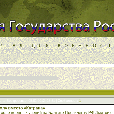
ата: Воскресенье, 05.02.2012, 23:51 | Сообщение #
1
ол» вместо «Катрана»
 в ходе военных учений на Балтике Президенту РФ Дмитрию