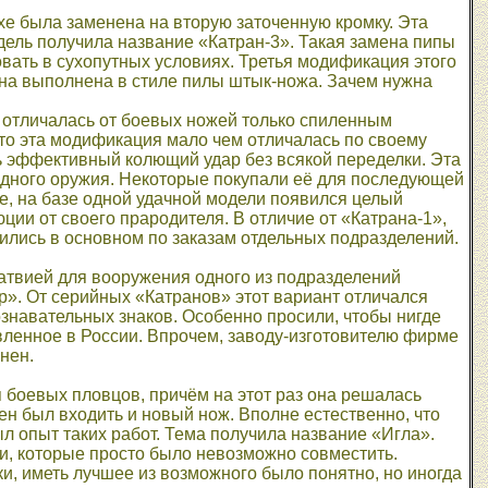
хе была заменена на вторую заточенную кромку. Эта
дель получила название «Катран-3». Такая замена пипы
вать в сухопутных условиях. Третья модификация этого
она выполнена в стиле пилы штык-ножа. Зачем нужна
 отличалась от боевых ножей только спиленным
 что эта модификация мало чем отличалась по своему
ть эффективный колющий удар без всякой переделки. Эта
дного оружия. Некоторые покупали её для последующей
те, на базе одной удачной модели появился целый
ии от своего прародителя. В отличие от «Катрана-1»,
ились в основном по заказам отдельных подразделений.
Латвией для вооружения одного из подразделений
р». От серийных «Катранов» этот вариант отличался
знавательных знаков. Особенно просили, чтобы нигде
вленное в России. Впрочем, заводу-изготовителю фирме
нен.
боевых пловцов, причём на этот раз она решалась
ен был входить и новый нож. Вполне естественно, что
л опыт таких работ. Тема получила название «Игла».
и, которые просто было невозможно совместить.
и, иметь лучшее из возможного было понятно, но иногда