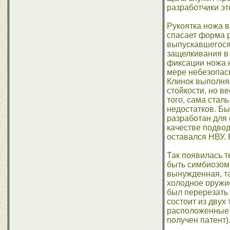
разработчики эт
Рукоятка ножа в
спасает форма р
выпускавшегося 
защелкивания в 
фиксации ножа н
мере небезопасн
Клинок выполнял
стойкости, но в
того, сама стал
недостатков. Бы
разработан для 
качестве подвод
оставался НВУ.
Так появилась т
быть симбиозом
вынужденная, та
холодное оружие
был перерезать
состоит из двух
расположенные н
получен патент)