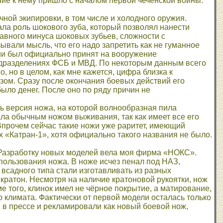
ие к нему пришло с началом первой чеченской войны.
чной экипировки, в том числе и холодного оружия.
ла роль шокового зуба, который позволял нанести
лавного минуса шоковых зубьев, сложности с
вали мысль, что его надо запретить как не гуманное
нии был официально принят на вооружение
одразделениях ФСБ и МВД. По некоторым данным всего
, но в целом, как мне кажется, цифра близка к
зом. Сразу после окончания боевых действий его
было денег. После оно по ряду причин не
ь версия ножа, на которой волнообразная пила
ала обычным ножом выживания, так как имеет все его
Впрочем сейчас такие ножи уже раритет, имеющий
 «Катран-1», хотя официально такого названия не было.
 Разработку новых моделей вела моя фирма «НОКС».
пользования ножа. В ноже исчез пенал под НАЗ,
 всадного типа стали изготавливать из разных
кратон. Несмотря на наличие кратоновой рукоятки, нож
 того, клинок имел не чёрное покрытие, а матирование,
о климата. Фактически от первой модели осталась только
 в прессе и рекламировали как новый боевой нож,