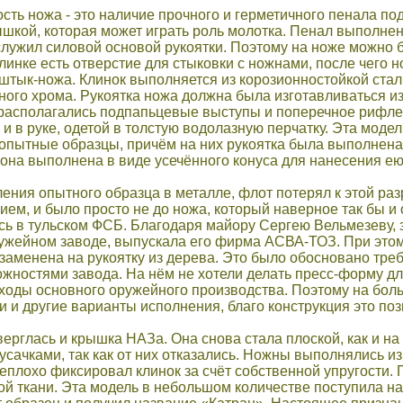
сть ножа - это наличие прочного и герметичного пенала п
шкой, которая может играть роль молотка. Пенал выполнен и
служил силовой основой рукоятки. Поэтому на ноже можно б
линке есть отверстие для стыковки с ножнами, после чего н
штык-ножа. Клинок выполняется из корозионностойкой стал
ного хрома. Рукоятка ножа должна была изготавливаться из
 располагались подпапьцевые выступы и поперечное рифле
к и в руке, одетой в толстую водолазную перчатку. Эта моде
опытные образцы, причём на них рукоятка была выполнена
она выполнена в виде усечённого конуса для нанесения е
ения опытного образца в металле, флот потерял к этой ра
ем, и было просто не до ножа, который наверное так бы и 
ь в тульском ФСБ. Благодаря майору Сергею Вельмезеву, 
ужейном заводе, выпускала его фирма АСВА-ТОЗ. При этом 
заменена на рукоятку из дерева. Это было обосновано тр
ожностями завода. На нём не хотели делать пресс-форму д
тходы основного оружейного производства. Поэтому на бо
и и другие варианты исполнения, благо конструкция это по
рглась и крышка НАЗа. Она снова стала плоской, как и на
кусачками, так как от них отказались. Ножны выполнялись 
неплохо фиксировал клинок за счёт собственной упругости
й ткани. Эта модель в небольшом количестве поступила н