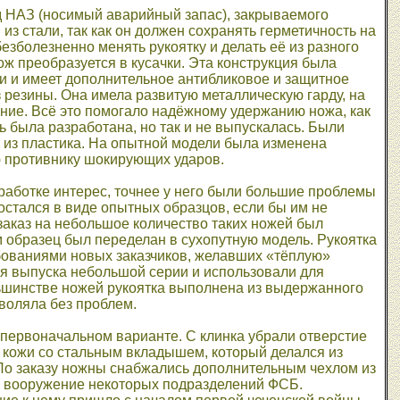
од НАЗ (носимый аварийный запас), закрываемого
з стали, так как он должен сохранять герметичность на
езболезненно менять рукоятку и делать её из разного
ож преобразуется в кусачки. Эта конструкция была
и и имеет дополнительное антибликовое и защитное
 резины. Она имела развитую металлическую гарду, на
ние. Всё это помогало надёжному удержанию ножа, как
ль была разработана, но так и не выпускалась. Были
 из пластика. На опытной модели была изменена
ю противнику шокирующих ударов.
зработке интерес, точнее у него были большие проблемы
остался в виде опытных образцов, если бы им не
заказ на небольшое количество таких ножей был
образец был переделан в сухопутную модель. Рукоятка
ебованиями новых заказчиков, желавших «тёплую»
ля выпуска небольшой серии и использовали для
льшинстве ножей рукоятка выполнена из выдержанного
зволяла без проблем.
 первоначальном варианте. С клинка убрали отверстие
из кожи со стальным вкладышем, который делался из
. По заказу ножны снабжались дополнительным чехлом из
а вооружение некоторых подразделений ФСБ.