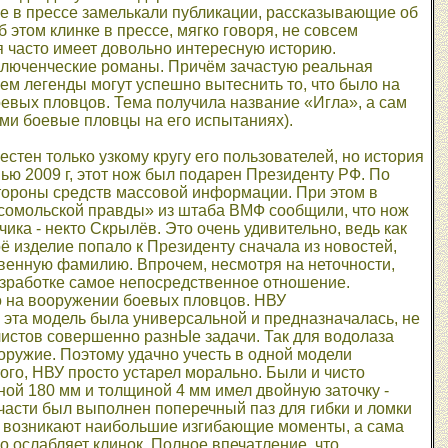
ре в прессе замелькали публикации, рассказывающие об
 этом клинке в прессе, мягко говоря, не совсем
я часто имеет довольно интересную историю.
ключенческие романы. Причём зачастую реальная
м легенды могут успешно вытеснить то, что было на
оевых пловцов. Тема получила название «Игла», а сам
ми боевые пловцы на его испытаниях).
естен только узкому кругу его пользователей, но история
ью 2009 г, этот нож был подарен Президенту РФ. По
тороны средств массовой информации. При этом в
мсомольской правды» из штаба ВМФ сообщили, что нож
ка - некто Скрылёв. Это очень удивительно, ведь как
моё изделие попало к Президенту сначала из новостей,
ственную фамилию. Впрочем, несмотря на неточности,
разработке самое непосредственное отношение.
го на вооружении боевых пловцов. НВУ
эта модель была универсальной и предназначалась, не
листов совершенно разнЫе задачи. Так для водолаза
 оружие. Поэтому удачно учесть в одной модели
ого, НВУ просто устарел морально. Были и чисто
ой 180 мм и толщиной 4 мм имел двойную заточку -
 части был выполнен поперечный паз для гибки и ломки
сь возникают наибольшие изгибающие моменты, а сама
о ослабляет клинок. Полное впечатление, что