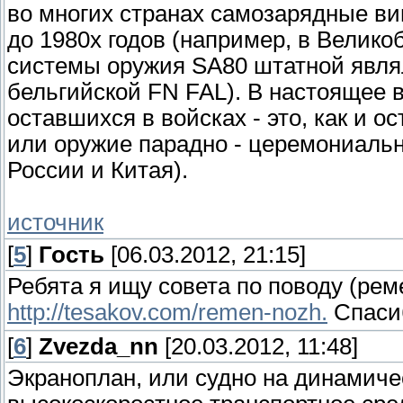
во многих странах самозарядные ви
до 1980х годов (например, в Велико
системы оружия SA80 штатной явля
бельгийской FN FAL). В настоящее 
оставшихся в войсках - это, как и 
или оружие парадно - церемониаль
России и Китая).
источник
[
5
]
Гость
[06.03.2012, 21:15]
Ребята я ищу совета по поводу (реме
http://tesakov.com/remen-nozh.
Спасиб
[
6
]
Zvezda_nn
[20.03.2012, 11:48]
Экраноплан, или судно на динамиче