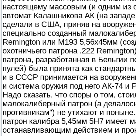
настоящему массовым (и одним из с
автомат Калашникова АК (на запад
сделали в США, приняв на вооружени
специально созданный малокалибер
Remington или M193 5,56х45мм (созд
охотничьего патрона .222 Remington
патрона, разработанная в Бельгии 
пулей) была принята как стандарт
и в СССР принимается на вооружен
и система оружия под него АК-74 и 
Надо сказать, что споры о том, ст
малокалиберный патрон (а делалось
противникам") не утихают и поныне
патрон калибра 5,45мм 5Н7 имеет 
останавливающим действием и про