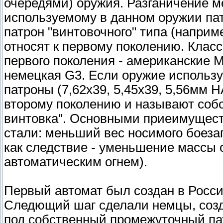
очередями) оружия. Разганичение м
используемому в данном оружии па
патрон "винтовочного" типа (наприм
относят к первому поколению. Клас
первого поколения - американские М
немецкая G3. Если оружие использ
патроны (7,62х39, 5,45х39, 5,56мм Н
второму поколению и называют собс
винтовка". Основными приеимущест
стали: меньший вес носимого боеза
как следствие - уменьшение массы 
автоматическим огнем).
Первый автомат был создан в Росси
Следющий шаг сделали немцы, созда
под собственный промежуточный па