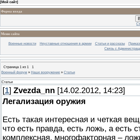
[
Мой сайт
]
Форма входа
В
Ст
Меню сайта
Военные новости
Неуставные отношения в армии
Статьи и рассказы
Приказ
Связь с Администрац
Страница
1
из
1
1
Военный форум
»
Наше вооружение
»
Статьи
Статьи
[
1
]
Zvezda_nn
[14.02.2012, 14:23]
Легализация оружия
Есть такая интересная и четкая вещ
что есть правда, есть ложь, а есть 
комплексная, многофакторная – лож