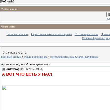
[
Мой сайт
]
Форма входа
В
Ст
Меню сайта
Военные новости
Неуставные отношения в армии
Статьи и рассказы
Приказ
Связь с Администрац
Страница
1
из
1
1
Военный форум
»
Наше вооружение
»
Артиллеристы, нам Сталин дал приказ
Артиллеристы, нам Сталин дал приказ
[
1
]
lordsvarog
[20.06.2012, 19:58]
А ВОТ ЧТО ЕСТЬ У НАС!