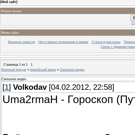
[
Мой сайт
]
Форма входа
В
Ст
Меню сайта
Военные новости
Неуставные отношения в армии
Статьи и рассказы
Приказ
Связь с Администрац
Страница
1
из
1
1
Военный форум
»
Армейский юмор
»
Смешное видео
Смешное видео
[
1
]
Volkodav
[04.02.2012, 22:58]
Uma2rmaH - Гороскоп (Пут