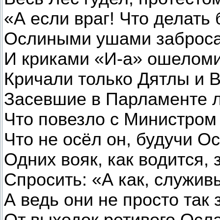
«А если враг! Что делать
Ослиными ушами заброс
И криками «И-а» ошелом
Кричали только Дятлы и 
Засевшие в Парламенте 
Что повезло с Министром
Что не осёл он, будучи О
Одних вояк, как водится,
Спросить: «А как, служив
А ведь они не просто так
От выходок ретивого Осла