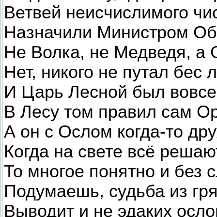
Ветвей неисчислимого чи
Назначили Министром О
Не Волка, не Медведя, а
Нет, никого не путал бес 
И Царь Лесной был вовсе
В Лесу том правил сам О
А он с Ослом когда-то др
Когда на свете всё решаю
То многое понятно и без с
Подумаешь, судьба из гря
Выводит и не эдаких осло