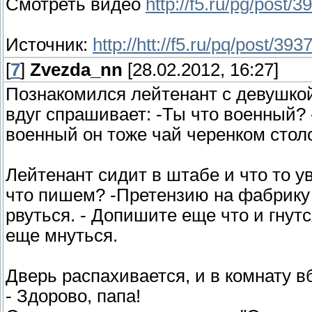
Смотреть видео
http://f5.ru/pg/post/
Источник:
http://htt://f5.ru/pq/post/393
[
7
]
Zvezda_nn
[28.02.2012, 16:27]
Познакомился лейтенант с девушкой
вдуг спрашивает: -Ты что военный? 
военный он тоже чай черенком стол
Лейтенант сидит в штабе и что то у
что пишем? -Претензию на фабрику 
рвуться. - Допишите еще что и гнут
еще мнуться.
Дверь распахивается, и в комнату в
- Здорово, папа!