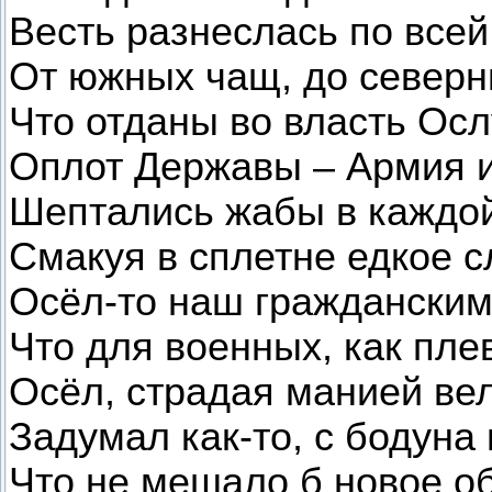
Весть разнеслась по все
От южных чащ, до северн
Что отданы во власть Ос
Оплот Державы – Армия и
Шептались жабы в каждой
Смакуя в сплетне едкое с
Осёл-то наш гражданским
Что для военных, как плев
Осёл, страдая манией ве
Задумал как-то, с бодуна 
Что не мешало б новое о