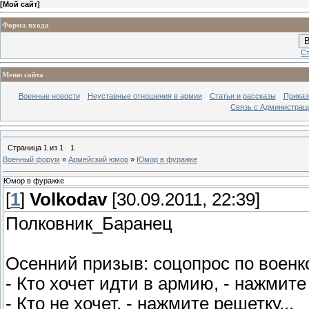
[
Мой сайт
]
Форма входа
В
Ст
Меню сайта
Военные новости
Неуставные отношения в армии
Статьи и рассказы
Приказ
Связь с Администрац
Страница
1
из
1
1
Военный форум
»
Армейский юмор
»
Юмор в фуражке
Юмор в фуражке
[
1
]
Volkodav
[30.09.2011, 22:39]
Полковник_Баранец
Осенний призыв: соцопрос по военк
- Кто хочет идти в армию, - нажмите
- Кто не хочет, - нажмите решетку...