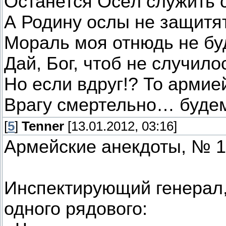
Останется Осёл служить 
А Родину ослы не защитят
Мораль моя отнюдь не бу
Дай, Бог, чтоб не случил
Но если вдруг!? То армие
Врагу смертельно… буде
[
5
]
Tenner
[13.01.2012, 03:16]
Армейские анекдоты, № 1
Инспектирующий генерал, 
одного рядового: