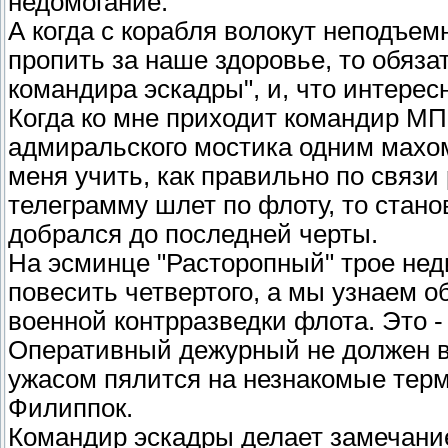
недомогание.
А когда с корабля волокут неподъем
пропить за наше здоровье, то обяза
командира эскадры", и, что интересн
Когда ко мне приходит командир МПК
адмиральского мостика одним махом 
меня учить, как правильно по связи
телеграмму шлет по флоту, то стано
добрался до последней черты.
На эсминце "Расторопный" трое не
повесить четвертого, а мы узнаем о
военной контрразведки флота. Это -
Оперативный дежурный не должен вы
ужасом пялится на незнакомые терм
Филиппок.
Командир эскадры делает замечани