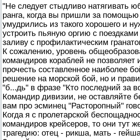
"Не следует стыдливо натягивать юб
ранга, когда вы пришли за помощью 
умудрились из такого хорошего и ну
устроить пьяную оргию с поездками
заливу с профилактическим гранат
К сожалению, уровень общеобразов
командиров кораблей не позволяет и
прочесть составленное наиболее б
решение на морской бой, но и прав
"б...дь" в фразе "Кто последний за в
Командир дивизии, не оставляйте бе
вам про эсминец "Расторопный" гов
Когда я с пролетарской беспощадн
командиров крейсеров, то они тут 
трагедию: отец - рикша, мать - гейш