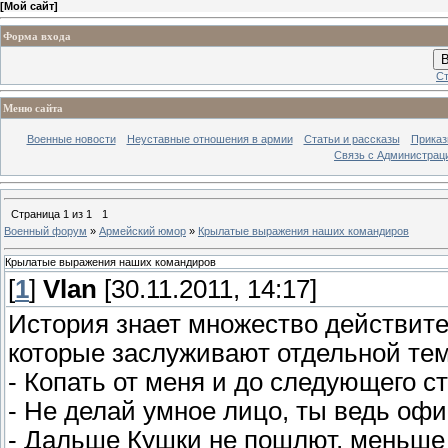
[
Мой сайт
]
Форма входа
В
Ст
Меню сайта
Военные новости
Неуставные отношения в армии
Статьи и рассказы
Приказ
Связь с Администрац
Страница
1
из
1
1
Военный форум
»
Армейский юмор
»
Крылатые выражения наших командиров
Крылатые выражения наших командиров
[
1
]
Vlan
[30.11.2011, 14:17]
История знает множество действит
которые заслуживают отдельной те
- Копать от меня и до следующего с
- Не делай умное лицо, ты ведь офи
- Дальше Кушки не пошлют, меньше