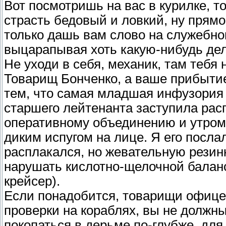
Вот посмотришь на вас в курилке, т
страсть бедовый и ловкий, ну прямо 
только дашь вам слово на служебно
выцарапывая хоть какую-нибудь де
Не уходи в себя, механик, там тебя 
Товарищ Бонченко, а ваше прибытие
тем, что самая младшая инфузория 
старшего лейтенанта заступила ра
оперативному объединению и утром 
диким испугом на лице. Я его послал 
расплакался, но жевательную резинк
нарушать кислотно-щелочной баланс
крейсер).
Если понадобится, товарищи офице
проверки на кораблях, вы не должны
покопаться в дерьме по-глубже, для