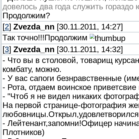
довелось два года служить гораздо 
Продолжим?
[
2
]
Zvezda_nn
[30.11.2011, 14:27]
Так точно!!!Продолжим
[
3
]
Zvezda_nn
[30.11.2011, 14:32]
- Что вы в столовой, товарищ курсан
комбату, можно.
- У вас сапоги безнравственные (им
- Рота, отдаем воинское приветсвие 
- "Чтоб я не видел никаких фотогра
На первой странице-фотография же
любовницы.Открыл,удовлетворился 
- Лейтенант,запомни!Офицер начина
Плотников)