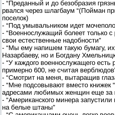
- “Преданный и до безобразия грязн
рвался через шлагбаум “(Пойман пр
поселок)
- “Под умывальником идет мочеполо
- “Военнослужащий болеет только с 
свои естественные надобности”
- “Мы ему напишем такую бумагу, их
Назарбаеву, но и Богдану Хмельницк
- “У каждого военнослужащего есть р
примерно 600, не считая верблюдов
- “Смотрит на меня, вытаращив глаза
- “Мне подсовывают вместо книжек 
адресами любимых женщин еще за к
- “Американского минера запустили в
на белые штаны”
- “С американцами очень легко воева