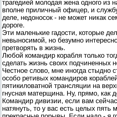
трагедией молодая жена одного из н
вполне приличный офицер, и службу
деле, недоносок - не может никак с
дороге.
Эти маленькие гадости, которые де
невыносимой, но безумно интересн
претворять в жизнь.
Любой командир корабля только тог
сделать жизнь своих подчиненных 
Честное слово, мне иногда стыдно с
особо ретивых командиров кораблей
пятикиловатной трансляции на верхне
гнусная матерщина. Ну, прямо, как 
Командир дивизии, если вам сейчас
натянуть, то у вас есть целых пять
прекрасные порывы. Если надо - я г