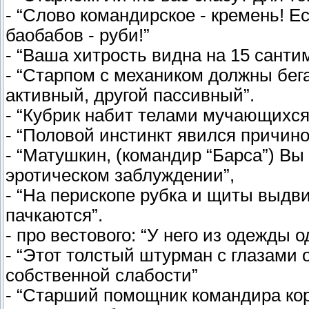
- “Слово командирское - кремень! 
баобабов - руби!”
- “Ваша хитрость видна на 15 сантим
- “Старпом с механиком должны бега
активный, другой пассивный”.
- “Кубрик набит телами мучающихся
- “Половой инстинкт явился причино
- “Матушкин, (командир “Барса”) Вы
эротическом заблуждении”,
- “На перископе рубка и щиты выдви
пачкаются”.
- про вестового: “У него из одежды 
- “Этот толстый штурман с глазами
собственной слабости”
- “Старший помощник командира кора