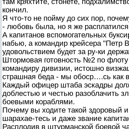
там кряхтите, стонете, подхалимств
кончил.
Я что-то не пойму до сих пор, поче
- любовь была, но я же расплатился
А капитанов вспомогательных букси
набью, а командир крейсера "Петр В
удовольствием будет за ру-ки держ
Штормовая готовность №2 по флоту
командиру дивизии, истошно визжащ
страшная беда - мы обоср….сь как в
Каждый офицер штаба эскадры долже
доблестью и честью разоблачить з
боевыми кораблями.
Почему вы ходите такой здоровый и
шарахае-тесь и даже звание капитан
Расплодив в штурманской боевой ча