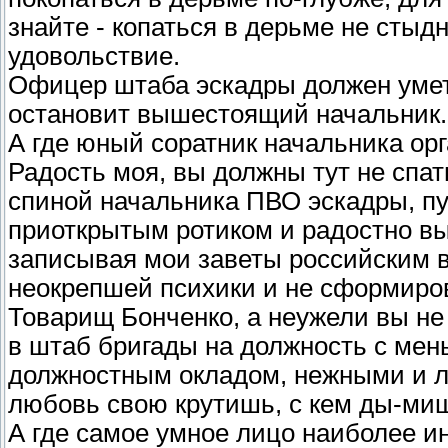
знайте - копаться в дерьме не стыдн
удовольствие.
Офицер штаба эскадры должен уметь 
остановит вышестоящий начальник.
А где юный соратник начальника ор
Радость моя, вы должны тут не спа
спиной начальника ПВО эскадры, пу
приоткрытым ротиком и радостно в
записывая мои заветы российским в
неокрепшей психики и не сформиро
Товарищ Бонченко, а неужели вы не
в штаб бригады на должность с ме
должностным окладом, нежными и ла
любовь свою крутишь, с кем ды-миш
А где самое умное лицо наиболее и