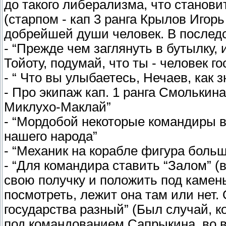
до такого либерализма, что станови
(старпом - кап 3 ранга Крылов Игор
добрейшей души человек. В послед
- “Прежде чем заглянуть в бутылку,
Тойоту, подумай, что ты - человек г
- “ Что вы улыбаетесь, Нечаев, как 
- Про экипаж кап. 1 ранга Смолькин
Миклухо-Маклай”
- “Мордобой некоторые командиры 
нашего народа”
- “Механик на корабле фигура больш
- “Для командира ставить “Залом” (
свою получку и положить под камен
посмотреть, лежит она там или нет
государства разный” (Был случай, ко
под командованием Сапрыкина, во в