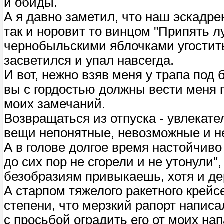
и обиды.
А я давно заметил, что наш эскадр
так и норовит то винцом "Припять л
чернобыльскими яблочками угостить
засветился и упал навсегда.
И вот, нежно взяв меня у трапа под
вы с гордостью должны вести меня 
моих замечаний.
Возвращаться из отпуска - увлекате
вещи непонятные, невозможные и н
А в голове долгое время настойчиво
до сих пор не сгорели и не утонули"
безобразиям привыкаешь, хотя и де
А старпом тяжелого ракетного крейс
степени, что мерзкий рапорт напи
с просьбой оградить его от моих на