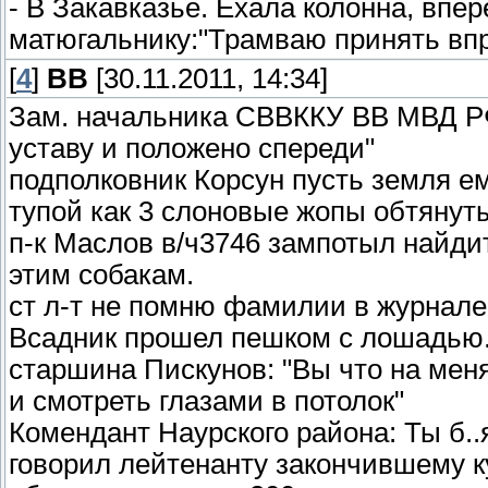
- В Закавказье. Ехала колонна, впер
матюгальнику:"Трамваю принять впр
[
4
]
ВВ
[30.11.2011, 14:34]
Зам. начальника СВВККУ ВВ МВД РФ:
уставу и положено спереди"
подполковник Корсун пусть земля ему
тупой как 3 слоновые жопы обтянут
п-к Маслов в/ч3746 зампотыл найдит
этим собакам.
ст л-т не помню фамилии в журнале
Всадник прошел пешком с лошадью.
старшина Пискунов: "Вы что на меня
и смотреть глазами в потолок"
Комендант Наурского района: Ты б..я
говорил лейтенанту закончившему 