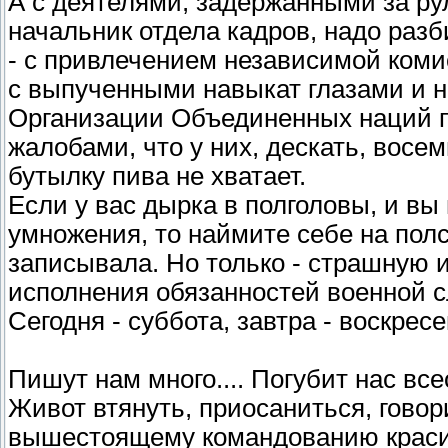
А с деятелями, задержанными за ру
начальник отдела кадров, надо разб
- с привлечением независимой коми
с выпученными навыкат глазами и 
Организации Объединенных наций п
жалобами, что у них, дескать, восе
бутылку пива не хватает.
Если у вас дырка в полголовы, и в
умножения, то наймите себе на полс
записывала. Но только - страшную и 
исполнения обязанностей военной с
Сегодня - суббота, завтра - воскрес
Пишут нам много.... Погубит нас вс
Живот втянуть, приосаниться, гово
вышестоящему командованию краси