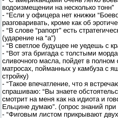
водоизмещении на несколько тонн”
- “Если у офицера нет книжки “Боево
разговаривать, кроме как об эротич
- “В слове “рапорт” есть стратегиче
(ударение на “а”)
- “В светлое будущее не уедешь с к
- “Вот эта бригада с толстыми морд
сливочного масла, пойдет в полном 
матросах, пойманных у камбуза с я
стройку)
- “Такое впечатление, что я встреч
спрашиваю: “Вы знаете обстоятельс
смотрит на меня как на идиота и гов
Ельцине думаю”. (опрос знаний при
- “Фиговым листом прикрывают двухм