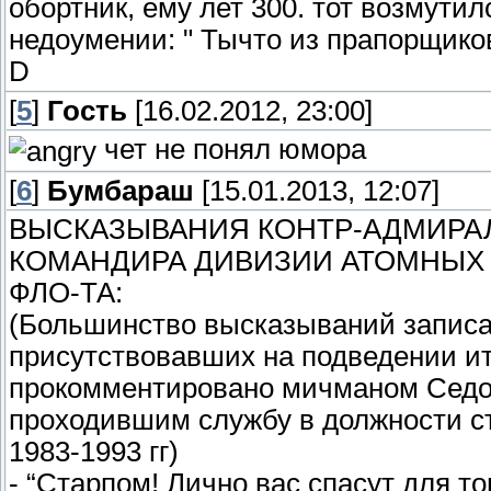
обортник, ему лет 300. тот возмутилс
недоумении: " Тычто из прапорщиков?
D
[
5
]
Гость
[16.02.2012, 23:00]
чет не понял юмора
[
6
]
Бумбараш
[15.01.2013, 12:07]
ВЫСКАЗЫВАНИЯ КОНТР-АДМИРАЛ
КОМАНДИРА ДИВИЗИИ АТОМНЫХ
ФЛО-ТА:
(Большинство высказываний записа
присутствовавших на подведении ит
прокомментировано мичманом Седо
проходившим службу в должности ст
1983-1993 гг)
- “Старпом! Лично вас спасут для то