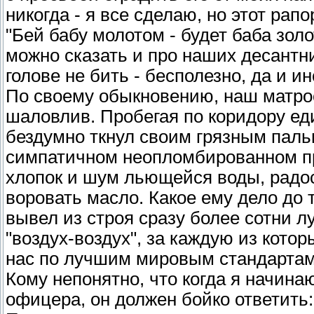
никогда - я все сделаю, но этот рап
"Бей бабу молотом - будет баба золо
можно сказать и про наших десантни
голове не бить - бесполезно, да и и
По своему обыкновению, наш матро
шаловлив. Пробегая по коридору ед
бездумно ткнул своим грязным паль
симпатичном неопломбированном пр
хлопок и шум льющейся воды, радос
воровать масло. Какое ему дело до т
вывел из строя сразу более сотни л
"воздух-воздух", за каждую из котор
нас по лучшим мировым стандартам
Кому непонятно, что когда я начина
офицера, он должен бойко ответить: 