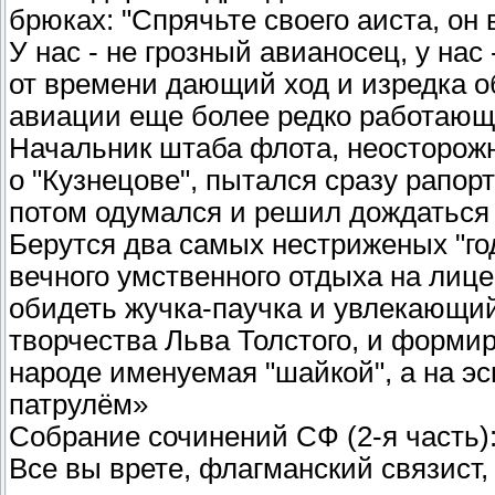
брюках: "Спрячьте своего аиста, он 
У нас - не грозный авианосец, у на
от времени дающий ход и изредка 
авиации еще более редко работающ
Начальник штаба флота, неосторожн
о "Кузнецове", пытался сразу рапорт
потом одумался и решил дождаться
Берутся два самых нестриженых "го
вечного умственного отдыха на лице
обидеть жучка-паучка и увлекающи
творчества Льва Толстого, и формир
народе именуемая "шайкой", а на э
патрулём»
Собрание сочинений СФ (2-я часть)
Все вы врете, флагманский связист, 