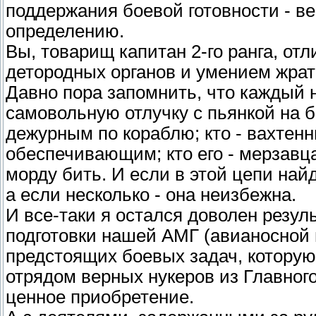
поддержания боевой готовности - в
определению.
Вы, товарищ капитан 2-го ранга, от
детородных органов и умением жрат
Давно пора запомнить, что каждый
самовольную отлучку с пьянкой на бе
дежурным по кораблю; кто - вахтенн
обеспечивающим; кто его - мерзавца
морду бить. И если в этой цепи най
а если несколько - она неизбежна.
И все-таки я остался доволен резул
подготовки нашей АМГ (авианосной
предстоящих боевых задач, котору
отрядом верных нукеров из Главног
ценное приобретение.