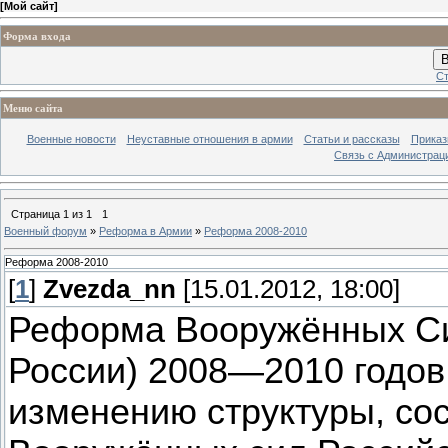
[
Мой сайт
]
Форма входа
В
Ст
Меню сайта
Военные новости
Неуставные отношения в армии
Статьи и рассказы
Приказ
Связь с Администрац
Страница
1
из
1
1
Военный форум
»
Реформа в Армии
»
Реформа 2008-2010
Реформа 2008-2010
[
1
]
Zvezda_nn
[15.01.2012, 18:00]
Реформа Вооружённых Си
России) 2008—2010 годов
изменению структуры, сос