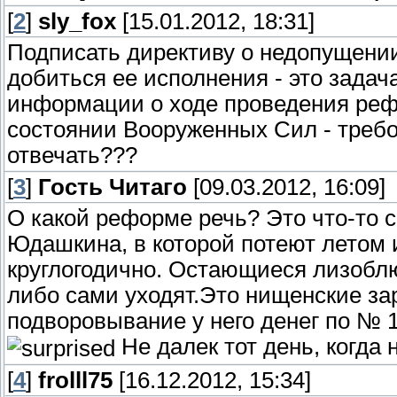
[
2
]
sly_fox
[15.01.2012, 18:31]
Подписать директиву о недопущении 
добиться ее исполнения - это зада
информации о ходе проведения ре
состоянии Вооруженных Сил - требо
отвечать???
[
3
]
Гость Читаго
[09.03.2012, 16:09]
О какой реформе речь? Это что-то 
Юдашкина, в которой потеют летом 
круглогодично. Остающиеся лизобл
либо сами уходят.Это нищенские за
подворовывание у него денег по № 1
Не далек тот день, когда
[
4
]
frolll75
[16.12.2012, 15:34]