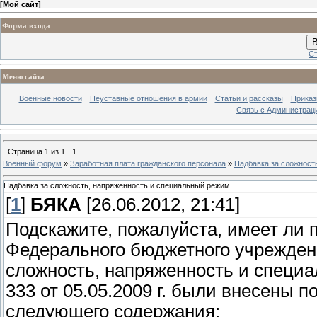
[
Мой сайт
]
Форма входа
В
Ст
Меню сайта
Военные новости
Неуставные отношения в армии
Статьи и рассказы
Приказ
Связь с Администрац
Страница
1
из
1
1
Военный форум
»
Заработная плата гражданского персонала
»
Надбавка за сложност
Надбавка за сложность, напряженность и специальный режим
[
1
]
БЯКА
[26.06.2012, 21:41]
Подскажите, пожалуйста, имеет ли 
Федерального бюджетного учрежден
сложность, напряженность и специ
333 от 05.05.2009 г. были внесены п
следующего содержания: